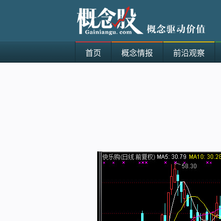
首页
概念情报
前沿观察