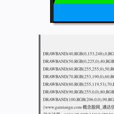
DRAWBAND(40,RGB(0,153,248),0,RGB
DRAWBAND(50,RGB(0,225,0),40,RGB(0
DRAWBAND(60,RGB(255,255,0),50,RG
DRAWBAND(70,RGB(253,190,0),60,RG
DRAWBAND(80,RGB(255,119,53),70,R
DRAWBAND(90,RGB(255,0,0),80,RGB(0
DRAWBAND(100,RGB(206,0,0),90,RGB
{www.gainiangu.com 概念股网_