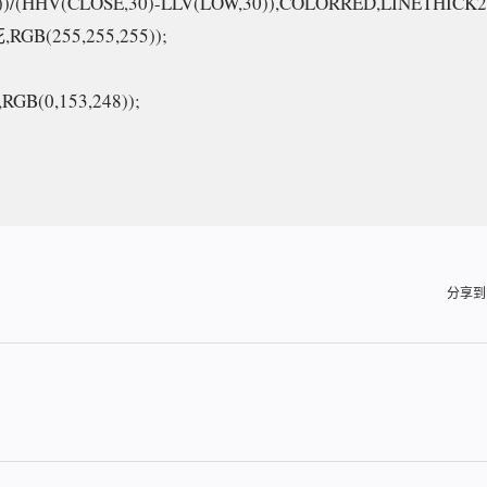
/(HHV(CLOSE,30)-LLV(LOW,30)),COLORRED,LINETHICK2
GB(255,255,255));
GB(0,153,248));
分享到