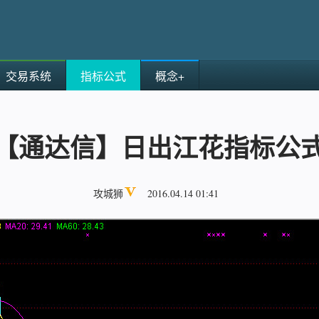
交易系统
指标公式
概念+
【通达信】日出江花指标公
攻城狮
2016.04.14 01:41