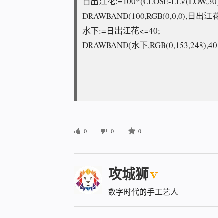
日出江花:=100*(CLOSE-LLV(LOW,30))
DRAWBAND(100,RGB(0,0,0),日出江花,R
水下:=日出江花<=40;
DRAWBAND(水下,RGB(0,153,248),40,R
0
0
0
攻城狮
数字时代的手工艺人