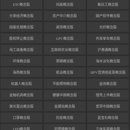
ETC概念股
风能概念股
氟化工概念股
分享经济概念股
房产中介概念股
国产软件概念股
固废处理概念股
高铁概念股
光纤概念股
股权转让概念股
GPU概念股
共享单车概念股
海工装备概念股
互联网农业概念股
沪港通概念股
环保概念股
黑磷概念股
海水淡化概念股
海西概念股
航运概念股
HPV宫颈癌疫苗概念股
机器人概念股
节能照明概念股
金改概念股
金融机具概念股
健康中国概念股
借壳上市概念股
激光雷达概念股
金属钴概念股
宽带中国概念股
口罩概念股
抗疫概念股
蓝宝石概念股
LED概念股
铝塑膜概念股
立体车库概念股