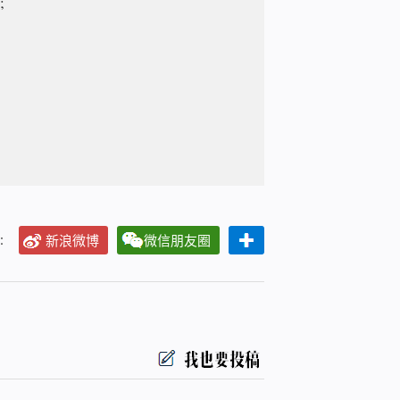
;
新浪微博
微信朋友圈
：