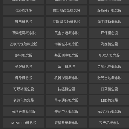
G20概念股
供给侧改革概念股
股权转让概念股
核电概念股
互联网金融概念股
海工装备概念股
海洋经济概念股
黄金水道概念股
环保概念股
互联网保险概念股
海绵城市概念股
海西概念股
IPV6概念股
基因测序概念股
机器人概念股
举牌概念股
军工概念股
金融机具概念股
健身概念股
机器视觉概念股
激光雷达概念股
可燃冰概念股
抗癌概念股
口罩概念股
老龄化概念股
量子通信概念股
LED概念股
民营医院概念股
美丽中国概念股
民营银行概念股
MINILED概念股
农垦改革概念股
农产品概念股