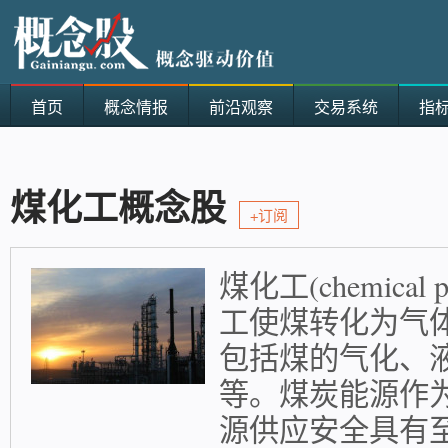
首页
概念情报
前沿观察
交易系统
指
煤化工概念股
+订阅
煤化工(chemical
工使煤转化为气
包括煤的气化、
等。煤炭能源作
源供应安全具有