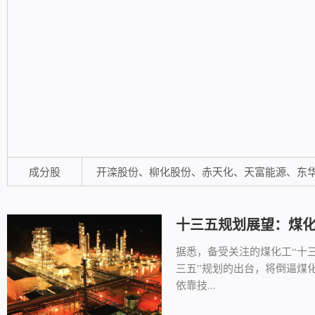
成分股
开滦股份、柳化股份、赤天化、天富能源、东
十三五规划展望：煤
据悉，备受关注的煤化工“十
三五”规划的出台，将倒逼煤
依靠技...