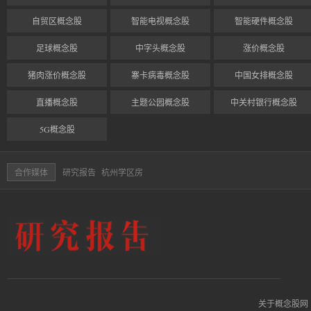
自贸区概念股
智能电视概念股
智能硬件概念股
足球概念股
中字头概念股
涨价概念股
猪肉涨价概念股
寨卡病毒概念股
中国女排概念股
直播概念股
主题公园概念股
中关村银行概念股
5G概念股
合作媒体
研究报告
杭州学区房
关于概念股网