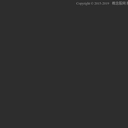
Copyright © 2015-2019 概