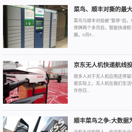
菜鸟、顺丰对撕的最
菜鸟与顺丰对掐被”暂停“后
停牌两个多月后，智能快递柜
展。6月8...
京东无人机快递航线
很多人对于无人机应用还停留
是实际上，无人机在我们生活
许你日...
顺丰菜鸟之争:大数据
没有永远的敌人，也没有永远