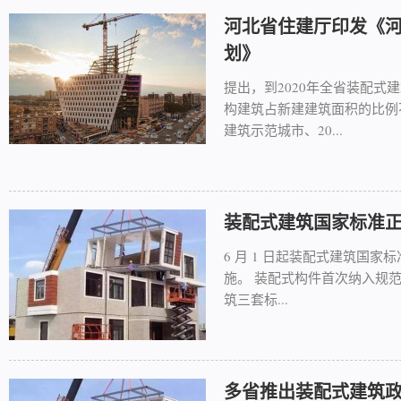
河北省住建厅印发《
划》
提出，到2020年全省装配式
构建筑占新建建筑面积的比例
建筑示范城市、20...
装配式建筑国家标准
6 月 1 日起装配式建筑国
施。 装配式构件首次纳入规
筑三套标...
多省推出装配式建筑