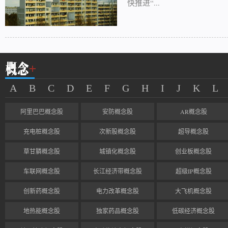
快推进“...
A
B
C
D
E
F
G
H
I
J
K
L
阿里巴巴概念股
安防概念股
AR概念股
充电桩概念股
次新股概念股
超导概念股
草甘膦概念股
城镇化概念股
创业板概念股
车联网概念股
长江经济带概念股
超级IP概念股
创新药概念股
电力改革概念股
大飞机概念股
地热能概念股
独家药品概念股
低碳经济概念股