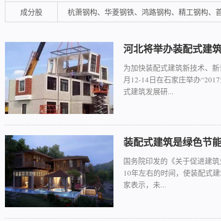
成分股
杭萧钢构、华菱钢铁、鸿路钢构、精工钢构、
河北将举办装配式建
为加快装配式建筑新技术、新
月12-14日在石家庄举办“2
式建筑发展研...
装配式建筑是绿色节
国务院印发的《关于促进建筑
10年左右的时间，使装配式建
家表示，未...