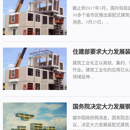
截止到2017年3月，国内包
30多个省市区推出装配式建筑
消息，3月23日，...
住建部要求大力发展
建筑工业化正以高效、集约、
作业。建筑工业化的应用已从
领域延伸...
国务院决定大力发展
据中国政府网消息，国务院总
议，决定大力发展装配式建筑