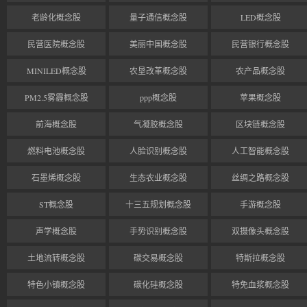
老龄化概念股
量子通信概念股
LED概念股
民营医院概念股
美丽中国概念股
民营银行概念股
MINILED概念股
农垦改革概念股
农产品概念股
PM2.5雾霾概念股
ppp概念股
苹果概念股
前海概念股
气凝胶概念股
区块链概念股
燃料电池概念股
人脸识别概念股
人工智能概念股
石墨烯概念股
生态农业概念股
丝绸之路概念股
ST概念股
十三五规划概念股
手游概念股
声学概念股
手势识别概念股
双摄像头概念股
土地流转概念股
碳交易概念股
特斯拉概念股
特色小镇概念股
碳化硅概念股
特免血浆概念股