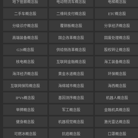
地下管廊概念股
电动物流车概念股
电梯概念股
二手车概念股
二维码支付概念股
ETC概念股
分级诊疗概念股
覆铜板概念股
分享经济概念股
高端装备概念股
国企改革概念股
固废处理概念股
G20概念股
供给侧改革概念股
股权转让概念股
核电概念股
互联网金融概念股
海工装备概念股
海洋经济概念股
黄金水道概念股
环保概念股
互联网保险概念股
海绵城市概念股
海西概念股
IPV6概念股
基因测序概念股
机器人概念股
举牌概念股
军工概念股
金融机具概念股
健身概念股
机器视觉概念股
激光雷达概念股
可燃冰概念股
抗癌概念股
口罩概念股