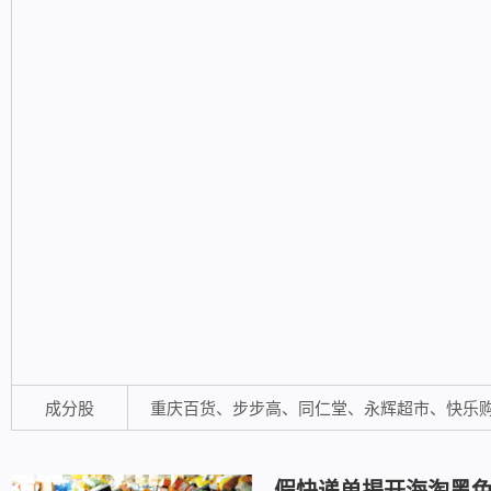
成分股
重庆百货、步步高、同仁堂、永辉超市、快乐
假快递单揭开海淘黑