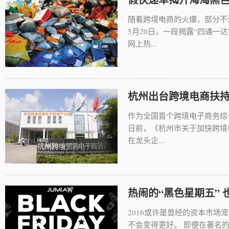
随着跨境电商的火爆，部分不
5月20日，一段揭露“四通一
网上热...
杭州出台跨境电商扶持
作为全国首个跨境电子商务综
日前，《杭州市关于加快跨境
在龙头企...
热闹的“黑色星期五”
2016或许是曾经的资本市场
不会变得更好。 即便在著名