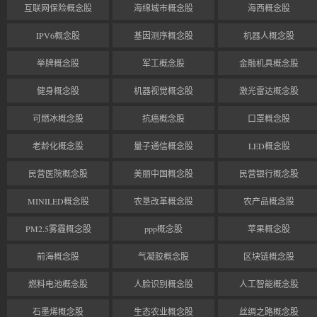
互联网保险概念股
海绵城市概念股
海西概念股
IPV6概念股
基因测序概念股
机器人概念股
举牌概念股
军工概念股
金融机具概念股
健身概念股
机器视觉概念股
激光雷达概念股
可燃冰概念股
抗癌概念股
口罩概念股
老龄化概念股
量子通信概念股
LED概念股
民营医院概念股
美丽中国概念股
民营银行概念股
MINILED概念股
农垦改革概念股
农产品概念股
PM2.5雾霾概念股
ppp概念股
苹果概念股
前海概念股
气凝胶概念股
区块链概念股
燃料电池概念股
人脸识别概念股
人工智能概念股
石墨烯概念股
生态农业概念股
丝绸之路概念股