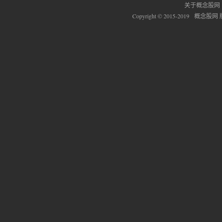
关于概念股网
Copyright © 2015-2019 概