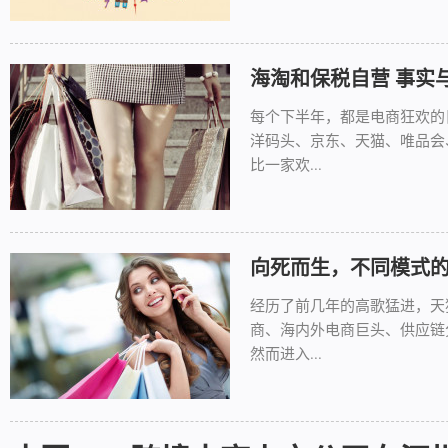
海淘和保税自营 事实
每个下半年，都是电商狂欢的
洋码头、京东、天猫、唯品会
比一家欢...
向死而生，不同模式
经历了前几年的高歌猛进，天
商、海内外电商巨头、供应链
然而进入...