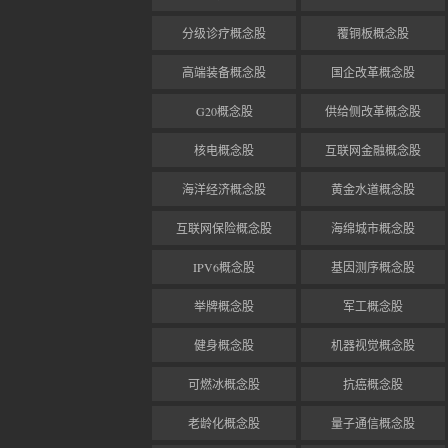
分级诊疗概念股
覆铜板概念股
高端装备概念股
国企改革概念股
G20概念股
供给侧改革概念股
核电概念股
互联网金融概念股
海洋经济概念股
黄金水道概念股
互联网保险概念股
海绵城市概念股
IPV6概念股
基因测序概念股
举牌概念股
军工概念股
健身概念股
机器视觉概念股
可燃冰概念股
抗癌概念股
老龄化概念股
量子通信概念股