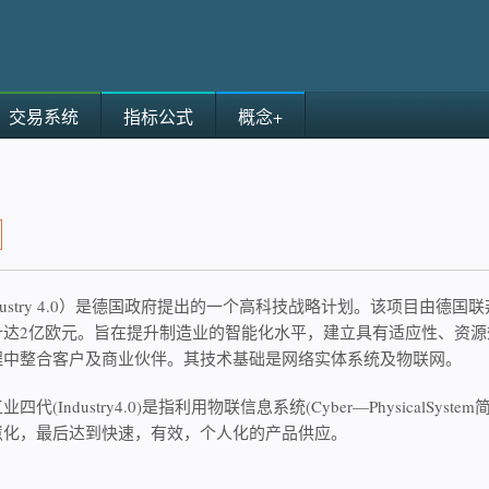
交易系统
指标公式
概念+
Industry 4.0）是德国政府提出的一个高科技战略计划。该项目由
计达2亿欧元。旨在提升制造业的智能化水平，建立具有适应性、资
程中整合客户及商业伙伴。其技术基础是网络实体系统及物联网。
四代(Industry4.0)是指利用物联信息系统(Cyber—PhysicalS
慧化，最后达到快速，有效，个人化的产品供应。