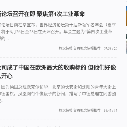
斯论坛召开在即 聚焦第4次工业革命
济论坛日前在京宣布，世界经济论坛第十届新领军者年会（夏季
将于6月26日至28日在天津召开。年会主题为“第四次工业革
...
概念情报
首页概念情报推荐
·
07:58 / 20
公司成了中国在欧洲最大的收购标的 但他们好像
么开心
，因为德国总理默克尔访华，北京的长安街和沈阳的青年大街上
中德国旗。凤凰网有个像段子的新闻，描写了中德总理在同游颐
..
概念情报
首页概念情报推荐
·
14:45 / 15