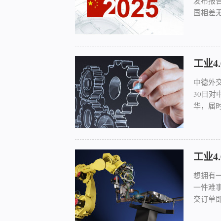
发布报
国相差无几
工业4
中德外交
30日
华，届时
工业4
想拥有
一件难事
交订单即