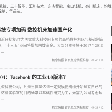
数控、三丰智能、汇川技术、东杰智能、京山轻机、秦川机床、均胜
控制、华昌达。
科技专项加码 数控机床加速国产化
门近日批复:作为国家重大科技04专项的高档数控机床与基础制造
，“十三五”期间将增加国拨资金。大部分资金将于2017至2018
..
概念情报
首页概念情报推荐
·
08:40 / 18
 404：Facebook 的工业4.0版本？
大型科技公司，凡是当体量达到一定规模便纷纷开始建立自己的
，这些实验室的目的通常以基础性研究为主，无需为公司考虑短
..
概念情报
首页概念情报推荐
·
09:21 / 12