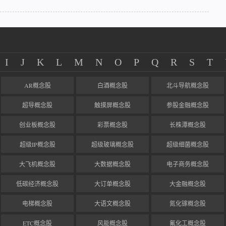
I
J
K
L
M
N
O
P
Q
R
S
T
AR概念股
白酒概念股
北斗导航概念股
超导概念股
触摸屏概念股
参股金融概念股
创业板概念股
彩票概念股
长株潭概念股
超级IP概念股
超级玻璃概念股
超级细菌概念股
大飞机概念股
大数据概念股
电子商务概念股
低碳经济概念股
大订单概念股
大金融概念股
电梯概念股
大语文概念股
氮化镓概念股
ETC概念股
风能概念股
氟化工概念股