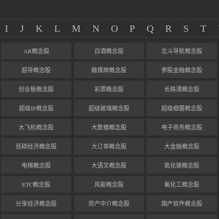
I
J
K
L
M
N
O
P
Q
R
S
T
AR概念股
白酒概念股
北斗导航概念股
超导概念股
触摸屏概念股
参股金融概念股
创业板概念股
彩票概念股
长株潭概念股
超级IP概念股
超级玻璃概念股
超级细菌概念股
大飞机概念股
大数据概念股
电子商务概念股
低碳经济概念股
大订单概念股
大金融概念股
电梯概念股
大语文概念股
氮化镓概念股
ETC概念股
风能概念股
氟化工概念股
分享经济概念股
房产中介概念股
国产软件概念股