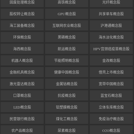
固废处理概念股
高铁概念股
光纤概念股
股权转让概念股
GPU概念股
共享单车概念股
海工装备概念股
互联网农业概念股
沪港通概念股
环保概念股
黑磷概念股
海水淡化概念股
海西概念股
航运概念股
HPV宫颈癌疫苗概念股
机器人概念股
节能照明概念股
金改概念股
金融机具概念股
健康中国概念股
借壳上市概念股
激光雷达概念股
金属钴概念股
宽带中国概念股
口罩概念股
抗疫概念股
蓝宝石概念股
LED概念股
铝塑膜概念股
立体车库概念股
民营银行概念股
煤化工概念股
免疫治疗概念股
农产品概念股
尿素概念股
O2O概念股