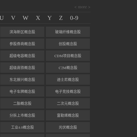
< more >
U
V
W
X
Y
Z
0-9
滨海新区概念股
玻璃纤维概念股
参股券商概念股
创投概念股
超级电容概念股
CDM项目概念股
超级高铁概念股
C2M概念股
东北振兴概念股
迪士尼概念股
电子车牌概念股
电子竞技概念股
二胎概念股
二次元概念股
分拆上市概念股
富勒烯概念股
工业4.0概念股
光伏概念股