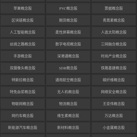
苹果概念股
PVC概念股
票据概念股
区块链概念股
期货概念股
青蒿素概念股
人工智能概念股
柔性屏幕概念股
人造太阳概念股
丝绸之路概念股
数字电视概念股
三网融合概念股
手游概念股
深港通概念股
时尚产业概念股
双摄像头概念股
SDR概念股
铁路基建概念股
特斯拉概念股
通用航空概念股
碳纤维概念股
特免血浆概念股
无人机概念股
网络安全概念股
物联网概念股
物流概念股
王亚伟概念股
网约车概念股
维生素概念股
万达概念股
新能源汽车概念股
新材料概念股
小金属概念股