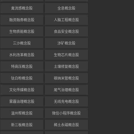
禽流感概念股
全息概念股
融资融券概念股
人脑工程概念股
生物质能概念股
食品安全概念股
三沙概念股
涉矿概念股
水利改革概念股
生物芯片概念股
特高压概念股
土壤修复概念股
钛白粉概念股
碳纳米管概念股
文化传媒概念股
尾气治理概念股
雾霾治理概念股
无线充电概念股
温州帮概念股
微信小程序概念股
新三板概念股
稀土永磁概念股