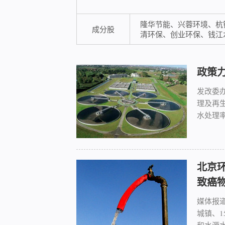
隆华节能、兴蓉环境、杭
成分股
清环保、创业环保、钱江
政策
发改委
理及再生
水处理率.
北京环
致癌
媒体报道
城镇、1