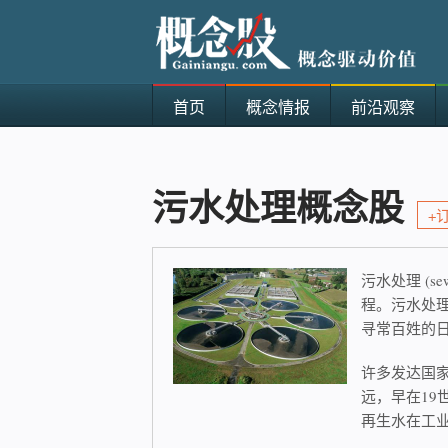
首页
概念情报
前沿观察
污水处理概念股
+
污水处理 (se
程。污水处
寻常百姓的
许多发达国
远，早在1
再生水在工