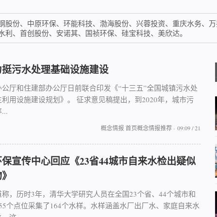
钢股份、中原环保、环能科技、渤海股份、兴蓉投资、重庆水务、万
水利、首创股份、安诺其、国祯环保、硅宝科技、美欣达。
力挺污水处理基础设施建设
办公厅和住建部办公厅日前联合印发《“十三五”全国城镇污水处
利用设施建设规划》。 征求意见稿提出，到2020年，城市污
..
概念情报
首页概念情报推荐
·
09:09 / 21
保宣传中心回应《23省44城市自来水检出疑似
物》
称，历时3年，清华大学研究人员在全国23个省、44个城市和
55个点位采集了164个水样。水样涵盖水厂出厂水、家庭自来水