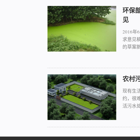
环保
见
2016
求意见
的草案新增
农村污
现有生
约，很
活污水处.