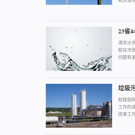
和水源水
23省
清华大
前在市
问题有紧.
垃圾
财政部
工作的
改革工作的