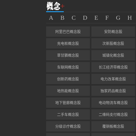
A
B
C
D
E
F
G
H
阿里巴巴概念股
安防概念股
充电桩概念股
次新股概念股
草甘膦概念股
城镇化概念股
车联网概念股
长江经济带概念股
创新药概念股
电力改革概念股
地热能概念股
独家药品概念股
地下管廊概念股
电动物流车概念股
二手车概念股
二维码支付概念股
分级诊疗概念股
覆铜板概念股