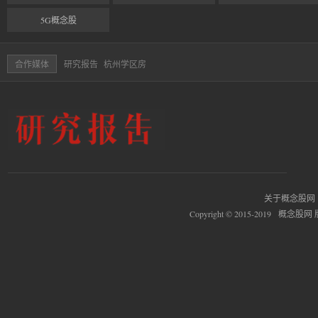
5G概念股
合作媒体
研究报告
杭州学区房
关于概念股网
Copyright © 2015-2019 概