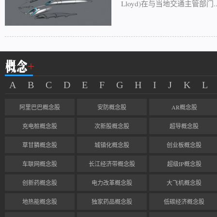
Lloyd)在与当地交通主管部门..
A
B
C
D
E
F
G
H
I
J
K
L
阿里巴巴概念股
安防概念股
AR概念股
充电桩概念股
次新股概念股
超导概念股
草甘膦概念股
城镇化概念股
创业板概念股
车联网概念股
长江经济带概念股
超级IP概念股
创新药概念股
电力改革概念股
大飞机概念股
地热能概念股
独家药品概念股
低碳经济概念股