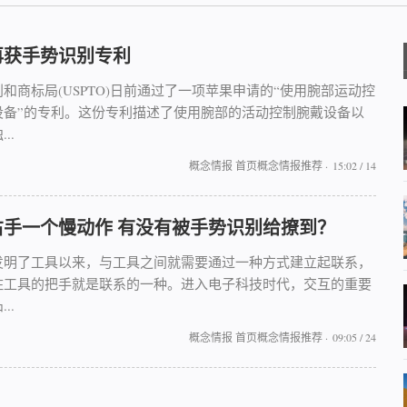
再获手势识别专利
和商标局(USPTO)日前通过了一项苹果申请的“使用腕部运动控
设备”的专利。这份专利描述了使用腕部的活动控制腕戴设备以
..
概念情报
首页概念情报推荐
·
15:02 / 14
右手一个慢动作 有没有被手势识别给撩到？
发明了工具以来，与工具之间就需要通过一种方式建立起联系，
住工具的把手就是联系的一种。进入电子科技时代，交互的重要
..
概念情报
首页概念情报推荐
·
09:05 / 24