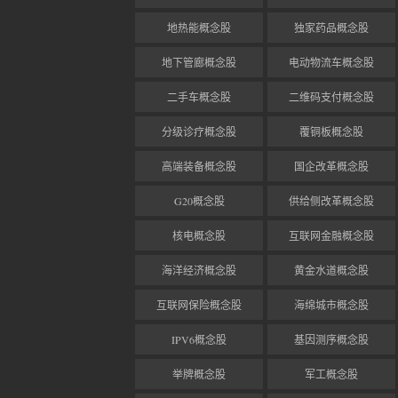
地热能概念股
独家药品概念股
地下管廊概念股
电动物流车概念股
二手车概念股
二维码支付概念股
分级诊疗概念股
覆铜板概念股
高端装备概念股
国企改革概念股
G20概念股
供给侧改革概念股
核电概念股
互联网金融概念股
海洋经济概念股
黄金水道概念股
互联网保险概念股
海绵城市概念股
IPV6概念股
基因测序概念股
举牌概念股
军工概念股