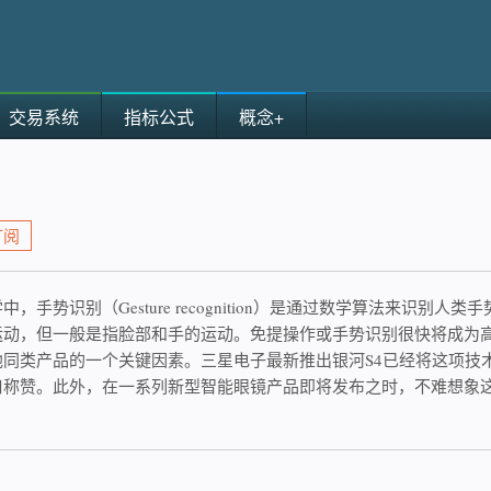
交易系统
指标公式
概念+
订阅
中，手势识别（Gesture recognition）是通过数学算法来识
运动，但一般是指脸部和手的运动。免提操作或手势识别很快将成为
他同类产品的一个关键因素。三星电子最新推出银河S4已经将这项技
口称赞。此外，在一系列新型智能眼镜产品即将发布之时，不难想象