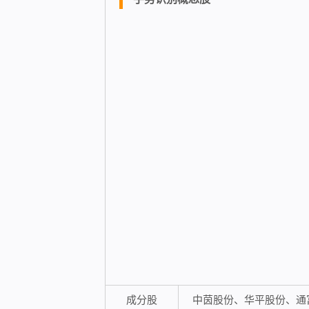
成分股
中茵股份、华平股份、通