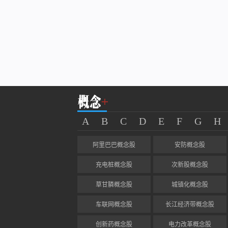
A
B
C
D
E
F
G
H
阿里巴巴概念股
安防概念股
充电桩概念股
次新股概念股
草甘膦概念股
城镇化概念股
车联网概念股
长江经济带概念股
创新药概念股
电力改革概念股