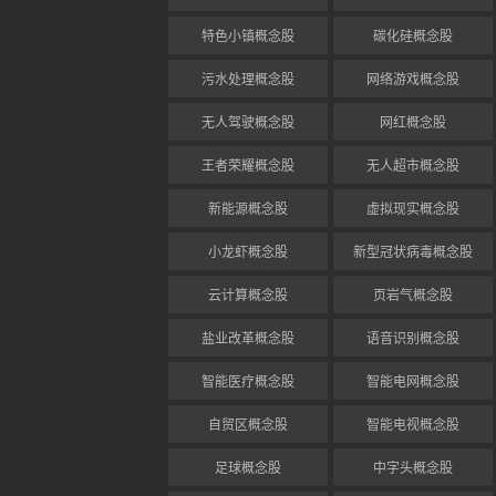
特色小镇概念股
碳化硅概念股
污水处理概念股
网络游戏概念股
无人驾驶概念股
网红概念股
王者荣耀概念股
无人超市概念股
新能源概念股
虚拟现实概念股
小龙虾概念股
新型冠状病毒概念股
云计算概念股
页岩气概念股
盐业改革概念股
语音识别概念股
智能医疗概念股
智能电网概念股
自贸区概念股
智能电视概念股
足球概念股
中字头概念股