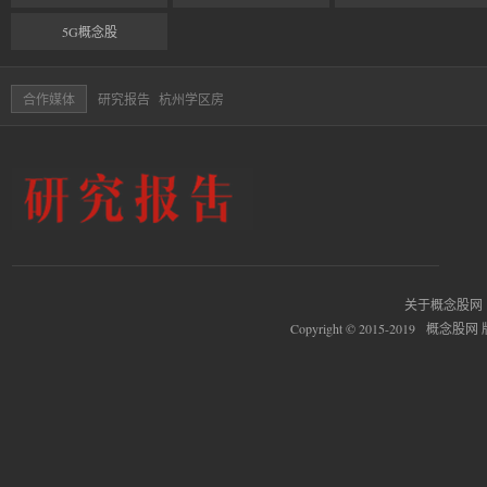
5G概念股
合作媒体
研究报告
杭州学区房
关于概念股网
Copyright © 2015-2019 概