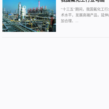
“十三五”期间，我国氟化工
术水平，发展高端产品，延伸
加合理、...