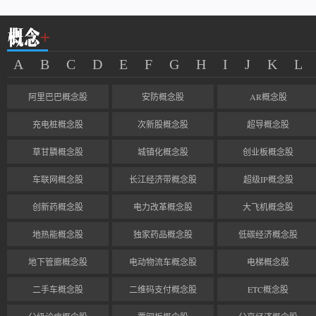
A
B
C
D
E
F
G
H
I
J
K
L
阿里巴巴概念股
安防概念股
AR概念股
充电桩概念股
次新股概念股
超导概念股
草甘膦概念股
城镇化概念股
创业板概念股
车联网概念股
长江经济带概念股
超级IP概念股
创新药概念股
电力改革概念股
大飞机概念股
地热能概念股
独家药品概念股
低碳经济概念股
地下管廊概念股
电动物流车概念股
电梯概念股
二手车概念股
二维码支付概念股
ETC概念股