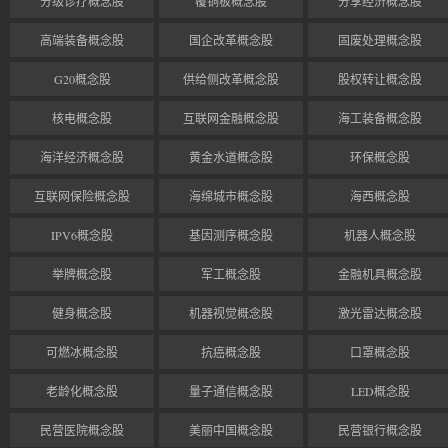
分级诊疗概念股
覆铜板概念股
分享经济概念股
高端装备概念股
国企改革概念股
固废处理概念股
G20概念股
供给侧改革概念股
股权转让概念股
核电概念股
互联网金融概念股
海工装备概念股
海洋经济概念股
黄金水道概念股
环保概念股
互联网保险概念股
海绵城市概念股
海西概念股
IPV6概念股
基因测序概念股
机器人概念股
举牌概念股
军工概念股
金融机具概念股
健身概念股
机器视觉概念股
激光雷达概念股
可燃冰概念股
抗癌概念股
口罩概念股
老龄化概念股
量子通信概念股
LED概念股
民营医院概念股
美丽中国概念股
民营银行概念股