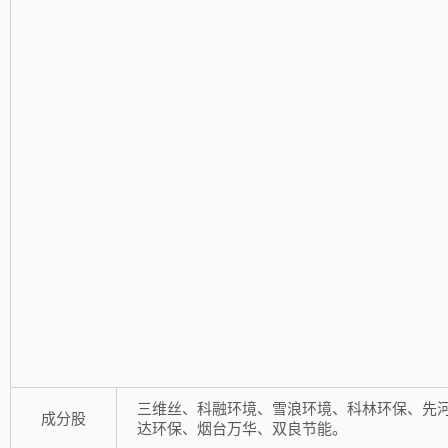
三维丝、科融环境、雪浪环境、科林环保、先
成分股
达环保、烟台万华、双良节能。