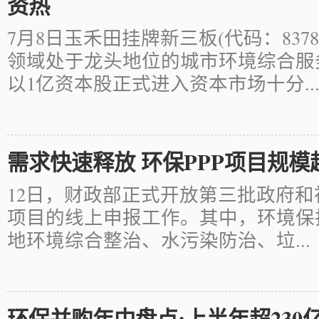
资热
7月8日玉禾田挂牌新三板(代码：837
领域处于龙头地位的城市环境综合服
以1亿资本股正式进入资本市场十分..
需求快速释放 环保PPP项目规模
12日，财政部正式开放第三批政府和社
项目的线上申报工作。其中，环境保
地环境综合整治、水污染防治、垃...
环保并购年中盘点:上半年超230