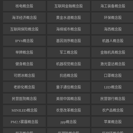
核电概念股
互联网金融概念股
海工装备概念股
海洋经济概念股
黄金水道概念股
环保概念股
互联网保险概念股
海绵城市概念股
海西概念股
IPV6概念股
基因测序概念股
机器人概念股
举牌概念股
军工概念股
金融机具概念股
健身概念股
机器视觉概念股
激光雷达概念股
可燃冰概念股
抗癌概念股
口罩概念股
老龄化概念股
量子通信概念股
LED概念股
民营医院概念股
美丽中国概念股
民营银行概念股
MINILED概念股
农垦改革概念股
农产品概念股
PM2.5雾霾概念股
ppp概念股
苹果概念股