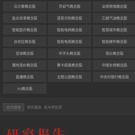
云计算概念股
页岩气概念股
业绩预增概念股
盐业改革概念股
语音识别概念股
乙醇汽油概念股
智能医疗概念股
智能电网概念股
智慧城市概念股
自贸区概念股
智能电视概念股
智能硬件概念股
足球概念股
中字头概念股
涨价概念股
猪肉涨价概念股
寨卡病毒概念股
中国女排概念股
直播概念股
主题公园概念股
中关村银行概念股
5G概念股
合作媒体
研究报告
杭州学区房