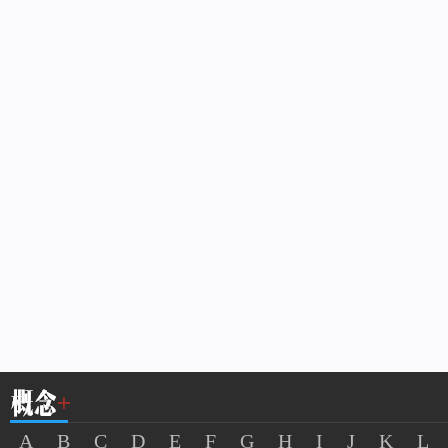
A
B
C
D
E
F
G
H
I
J
K
L