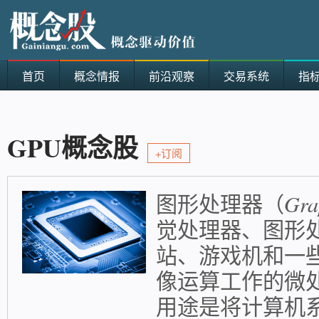
首页
概念情报
前沿观察
交易系统
指
GPU概念股
+订阅
图形处理器（
Gra
觉处理器、图形
站、游戏机和一
像运算工作的微
用途是将计算机