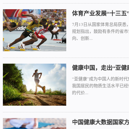
体育产业发展“十三五
7月13日从国家体育总局获悉
规划指出，鼓励有条件的省市
向、创新...
健康中国，走出“亚健
“亚健康”成为中国人的新时
我国居民的物质生活水平已经
的代价...
中国健康大数据国家