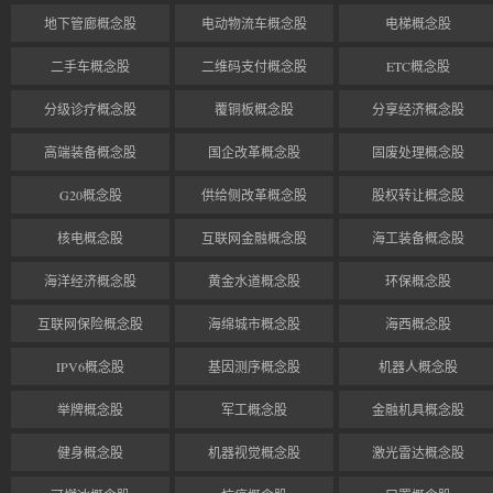
地下管廊概念股
电动物流车概念股
电梯概念股
二手车概念股
二维码支付概念股
ETC概念股
分级诊疗概念股
覆铜板概念股
分享经济概念股
高端装备概念股
国企改革概念股
固废处理概念股
G20概念股
供给侧改革概念股
股权转让概念股
核电概念股
互联网金融概念股
海工装备概念股
海洋经济概念股
黄金水道概念股
环保概念股
互联网保险概念股
海绵城市概念股
海西概念股
IPV6概念股
基因测序概念股
机器人概念股
举牌概念股
军工概念股
金融机具概念股
健身概念股
机器视觉概念股
激光雷达概念股