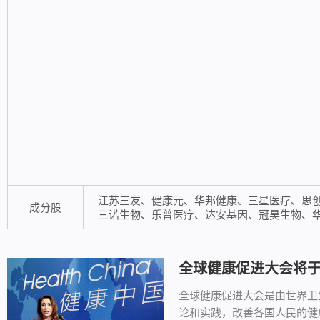
江苏三友、健康元、华邦健康、三星医疗、思
成分股
三诺生物、乐普医疗、达安基因、冠昊生物、
全球健康促进大会将于20
全球健康促进大会是由世界卫
论和实践，改善各国人民的健