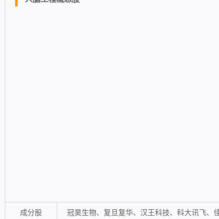
成分股
冠昊生物、复旦复华、汉王科技、科大讯飞、