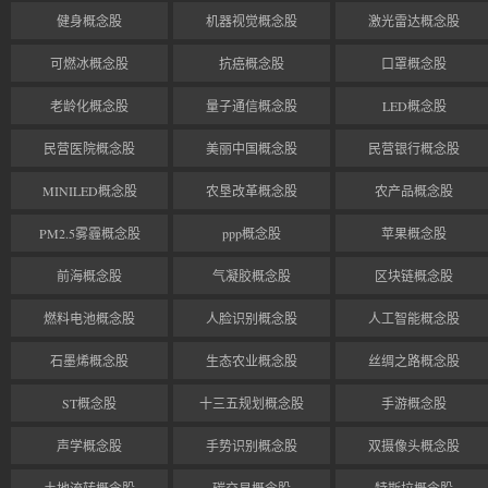
健身概念股
机器视觉概念股
激光雷达概念股
可燃冰概念股
抗癌概念股
口罩概念股
老龄化概念股
量子通信概念股
LED概念股
民营医院概念股
美丽中国概念股
民营银行概念股
MINILED概念股
农垦改革概念股
农产品概念股
PM2.5雾霾概念股
ppp概念股
苹果概念股
前海概念股
气凝胶概念股
区块链概念股
燃料电池概念股
人脸识别概念股
人工智能概念股
石墨烯概念股
生态农业概念股
丝绸之路概念股
ST概念股
十三五规划概念股
手游概念股
声学概念股
手势识别概念股
双摄像头概念股