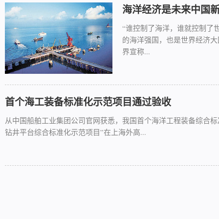
海洋经济是未来中国
“谁控制了海洋，谁就控制了
的海洋强国，也是世界经济
界宣称...
首个海工装备标准化示范项目通过验收
从中国船舶工业集团公司官网获悉，我国首个海洋工程装备综合标
钻井平台综合标准化示范项目”在上海外高...