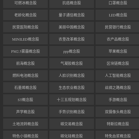
可燃冰概念股
抗癌概念股
口罩概念股
老龄化概念股
量子通信概念股
LED概念股
民营医院概念股
美丽中国概念股
民营银行概念股
MINILED概念股
农垦改革概念股
农产品概念股
PM2.5雾霾概念股
ppp概念股
苹果概念股
前海概念股
气凝胶概念股
区块链概念股
燃料电池概念股
人脸识别概念股
人工智能概念股
石墨烯概念股
生态农业概念股
丝绸之路概念股
ST概念股
十三五规划概念股
手游概念股
声学概念股
手势识别概念股
双摄像头概念股
土地流转概念股
碳交易概念股
特斯拉概念股
特色小镇概念股
碳化硅概念股
特免血浆概念股