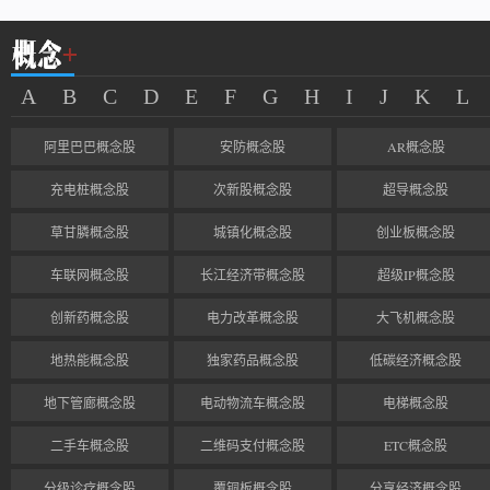
A
B
C
D
E
F
G
H
I
J
K
L
阿里巴巴概念股
安防概念股
AR概念股
充电桩概念股
次新股概念股
超导概念股
草甘膦概念股
城镇化概念股
创业板概念股
车联网概念股
长江经济带概念股
超级IP概念股
创新药概念股
电力改革概念股
大飞机概念股
地热能概念股
独家药品概念股
低碳经济概念股
地下管廊概念股
电动物流车概念股
电梯概念股
二手车概念股
二维码支付概念股
ETC概念股
分级诊疗概念股
覆铜板概念股
分享经济概念股