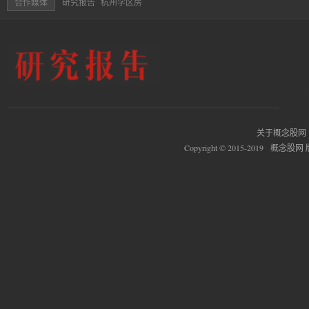
合作媒体
研究报告
杭州学区房
关于概念股网
Copyright © 2015-2019 概