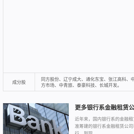
同方股份、辽宁成大、通化东宝、张江高科、
成分股
方市场、中青旅、泰豪科技、长城开发。
更多银行系金融租赁
近年来，国内银行系的金融租
准筹建的银行系金融租赁公司
行，到现...