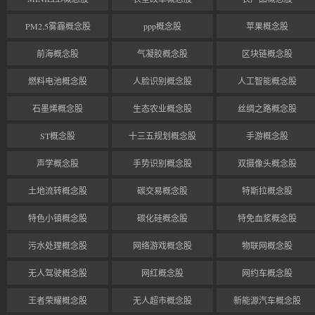
PM2.5雾霾概念股
ppp概念股
苹果概念股
前海概念股
气凝胶概念股
区块链概念股
燃料电池概念股
人脸识别概念股
人工智能概念股
石墨烯概念股
生态农业概念股
丝绸之路概念股
ST概念股
十三五规划概念股
手游概念股
声学概念股
手势识别概念股
双摄像头概念股
土地流转概念股
碳交易概念股
特斯拉概念股
特色小镇概念股
碳化硅概念股
特免血浆概念股
污水处理概念股
网络游戏概念股
物联网概念股
无人驾驶概念股
网红概念股
网约车概念股
王者荣耀概念股
无人超市概念股
新能源汽车概念股