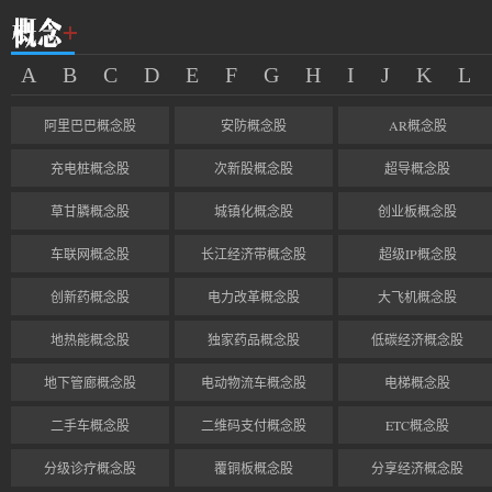
A
B
C
D
E
F
G
H
I
J
K
L
阿里巴巴概念股
安防概念股
AR概念股
充电桩概念股
次新股概念股
超导概念股
草甘膦概念股
城镇化概念股
创业板概念股
车联网概念股
长江经济带概念股
超级IP概念股
创新药概念股
电力改革概念股
大飞机概念股
地热能概念股
独家药品概念股
低碳经济概念股
地下管廊概念股
电动物流车概念股
电梯概念股
二手车概念股
二维码支付概念股
ETC概念股
分级诊疗概念股
覆铜板概念股
分享经济概念股