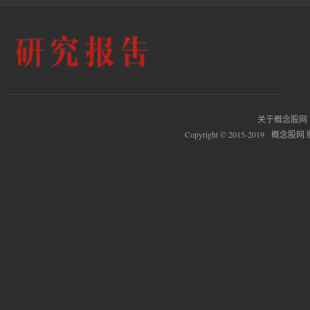
关于概念股网
Copyright © 2015-2019 概