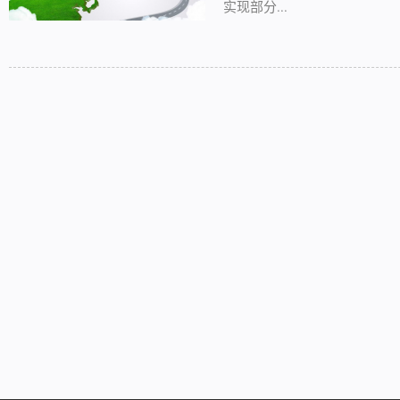
实现部分...