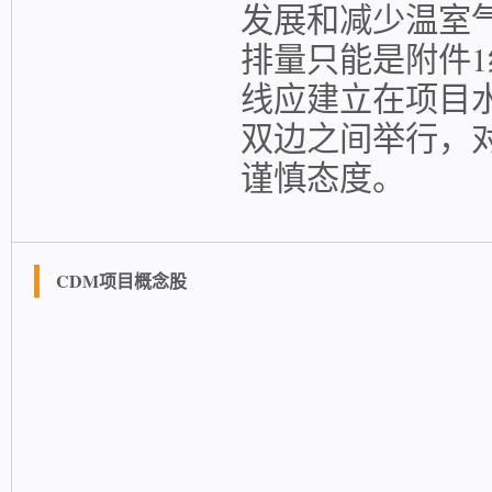
发展和减少温室
排量只能是附件
线应建立在项目水
双边之间举行，
谨慎态度。
CDM项目概念股