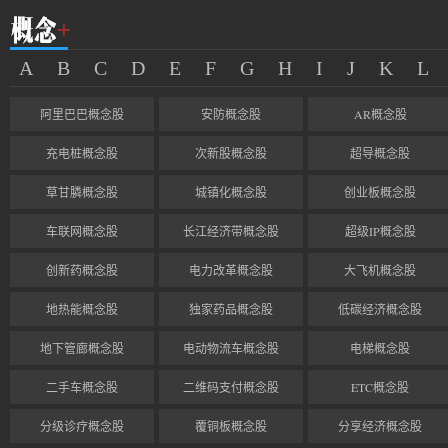
A
B
C
D
E
F
G
H
I
J
K
L
阿里巴巴概念股
安防概念股
AR概念股
充电桩概念股
次新股概念股
超导概念股
草甘膦概念股
城镇化概念股
创业板概念股
车联网概念股
长江经济带概念股
超级IP概念股
创新药概念股
电力改革概念股
大飞机概念股
地热能概念股
独家药品概念股
低碳经济概念股
地下管廊概念股
电动物流车概念股
电梯概念股
二手车概念股
二维码支付概念股
ETC概念股
分级诊疗概念股
覆铜板概念股
分享经济概念股