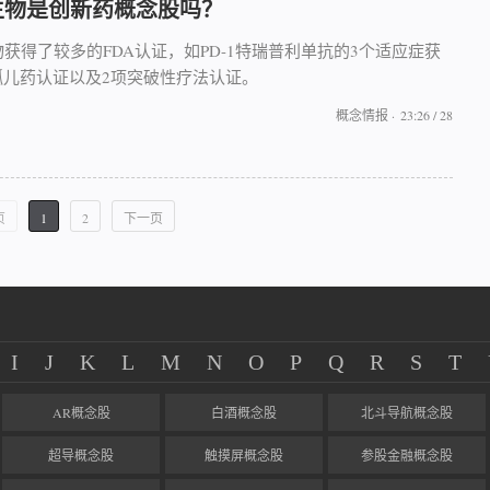
生物是创新药概念股吗？
获得了较多的FDA认证，如PD-1特瑞普利单抗的3个适应症获
孤儿药认证以及2项突破性疗法认证。
概念情报
·
23:26 / 28
页
1
2
下一页
I
J
K
L
M
N
O
P
Q
R
S
T
AR概念股
白酒概念股
北斗导航概念股
超导概念股
触摸屏概念股
参股金融概念股