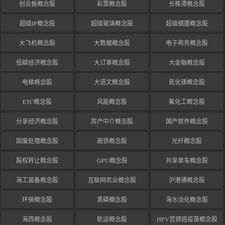
创业板概念股
彩票概念股
长株潭概念股
超级IP概念股
超级玻璃概念股
超级细菌概念股
大飞机概念股
大数据概念股
电子商务概念股
低碳经济概念股
大订单概念股
大金融概念股
电梯概念股
大语文概念股
氮化镓概念股
ETC概念股
风能概念股
氟化工概念股
分享经济概念股
房产中介概念股
国产软件概念股
固废处理概念股
高铁概念股
光纤概念股
股权转让概念股
GPU概念股
共享单车概念股
海工装备概念股
互联网农业概念股
沪港通概念股
环保概念股
黑磷概念股
海水淡化概念股
海西概念股
航运概念股
HPV宫颈癌疫苗概念股