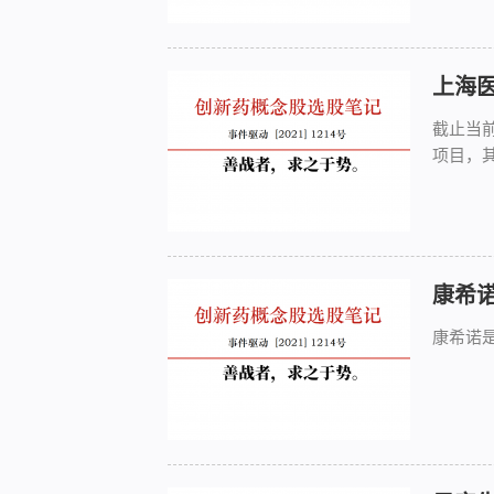
上海
截止当
项目，
康希
康希诺