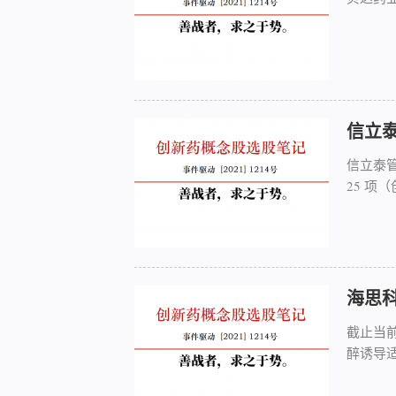
信立
信立泰
25 项
海思
截止当
醉诱导