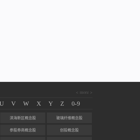
< more >
U
V
W
X
Y
Z
0-9
滨海新区概念股
玻璃纤维概念股
参股券商概念股
创投概念股