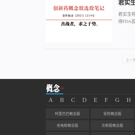
君实
君实生物
得FDA
上一
A
B
C
D
E
F
G
H
阿里巴巴概念股
安防概念股
充电桩概念股
次新股概念股