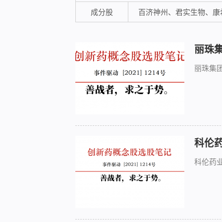
成分股
百济神州、君实生物、康
丽珠
丽珠集
科伦
科伦药