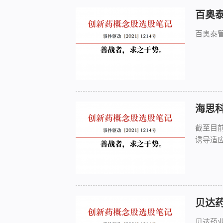
百奥
百奥泰
海思
截至目
诱导适
贝达
贝达药