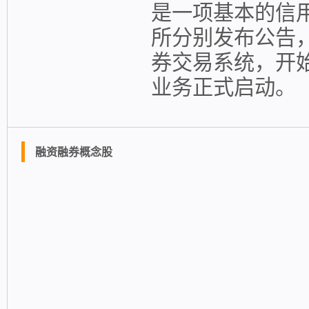
是一项基本的信用
所分别发布公告，
券交易系统，开
业务正式启动。
融资融券概念股