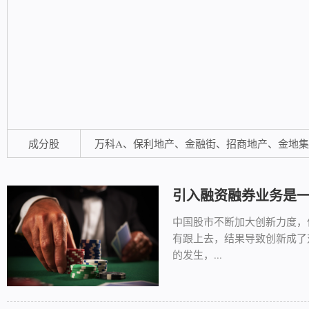
成分股
万科A、保利地产、金融街、招商地产、金地
引入融资融券业务是
中国股市不断加大创新力度，
有跟上去，结果导致创新成了
的发生，...