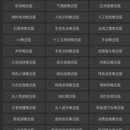
前海概念股
气凝胶概念股
区块链概念股
燃料电池概念股
人脸识别概念股
人工智能概念股
石墨烯概念股
生态农业概念股
丝绸之路概念股
ST概念股
十三五规划概念股
手游概念股
声学概念股
手势识别概念股
双摄像头概念股
土地流转概念股
碳交易概念股
特斯拉概念股
特色小镇概念股
碳化硅概念股
特免血浆概念股
污水处理概念股
网络游戏概念股
物联网概念股
无人驾驶概念股
网红概念股
网约车概念股
王者荣耀概念股
无人超市概念股
新能源汽车概念股
新能源概念股
虚拟现实概念股
消费金融概念股