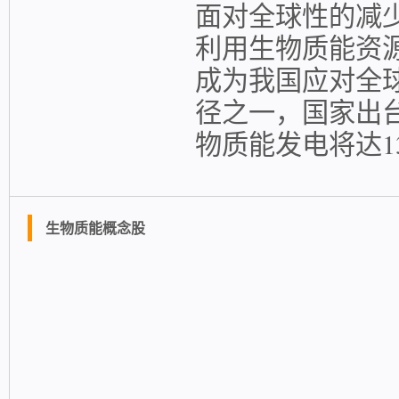
面对全球性的减
利用生物质能资
成为我国应对全
径之一，国家出台
物质能发电将达1
生物质能概念股