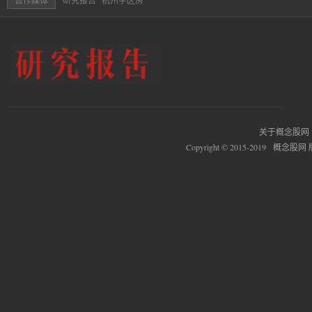
合作媒体
研究报告
杭州学区房
关于概念股网
Copyright © 2015-2019 概