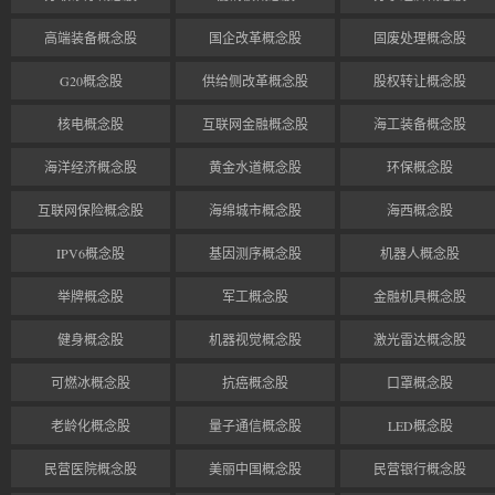
高端装备概念股
国企改革概念股
固废处理概念股
G20概念股
供给侧改革概念股
股权转让概念股
核电概念股
互联网金融概念股
海工装备概念股
海洋经济概念股
黄金水道概念股
环保概念股
互联网保险概念股
海绵城市概念股
海西概念股
IPV6概念股
基因测序概念股
机器人概念股
举牌概念股
军工概念股
金融机具概念股
健身概念股
机器视觉概念股
激光雷达概念股
可燃冰概念股
抗癌概念股
口罩概念股
老龄化概念股
量子通信概念股
LED概念股
民营医院概念股
美丽中国概念股
民营银行概念股