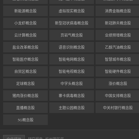
新能源概念股
虚拟现实概念股
消费金融概念股
小龙虾概念股
新型冠状病毒概念股
新冠肺炎概念股
云计算概念股
页岩气概念股
业绩预增概念股
盐业改革概念股
语音识别概念股
乙醇汽油概念股
智能医疗概念股
智能电网概念股
智慧城市概念股
自贸区概念股
智能电视概念股
智能硬件概念股
足球概念股
中字头概念股
涨价概念股
猪肉涨价概念股
寨卡病毒概念股
中国女排概念股
直播概念股
主题公园概念股
中关村银行概念股
5G概念股