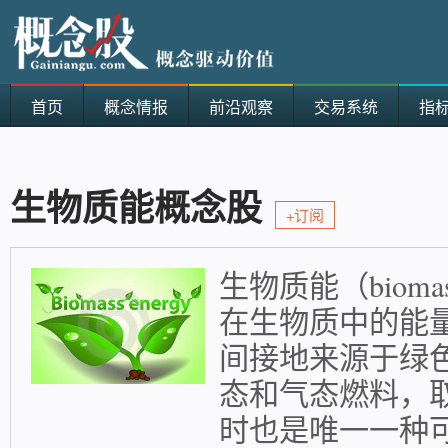
首页
概念情报
前沿观察
交易系统
指
生物质能概念股
+订阅
生物质能（biom
在生物质中的能
间接地来源于绿
态和气态燃料，
时也是唯一一种