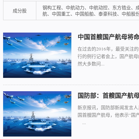
钢构工程、中航动力、中航动控、东方锆业、
成分股
航、中国重工、中国船舶、泰豪科技、中船股
中国首艘国产航母将命
在过去的2016年，最受关
行的例行记者会上，国产航母
然大多数问...
国防部：首艘国产航母
新京报讯，国防部新闻发言人
国首艘国产航母，他表示“国产
...