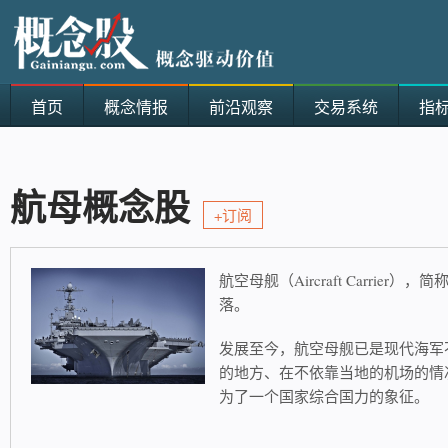
首页
概念情报
前沿观察
交易系统
指
航母概念股
+订阅
航空母舰（Aircraft Carr
落。
发展至今，航空母舰已是现代海军
的地方、在不依靠当地的机场的情
为了一个国家综合国力的象征。