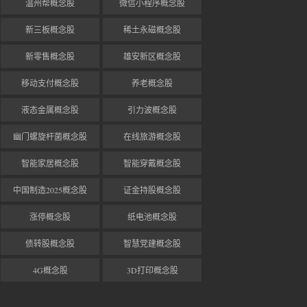
温州帮概念股
微信小程序概念股
新三板概念股
稀土永磁概念股
新零售概念股
雄安新区概念股
移动支付概念股
养老概念股
液态金属概念股
引力波概念股
幽门螺旋杆菌概念股
在线旅游概念股
智能家居概念股
智能穿戴概念股
中国制造2025概念股
证金持股概念股
涨停概念股
纸电池概念股
债转股概念股
智慧党建概念股
4G概念股
3D打印概念股