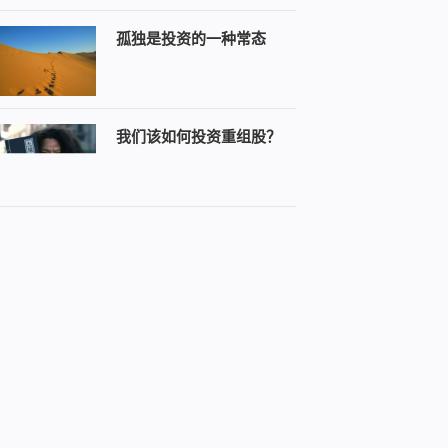
孤独是投资的一种常态
我们该如何投资重组股？