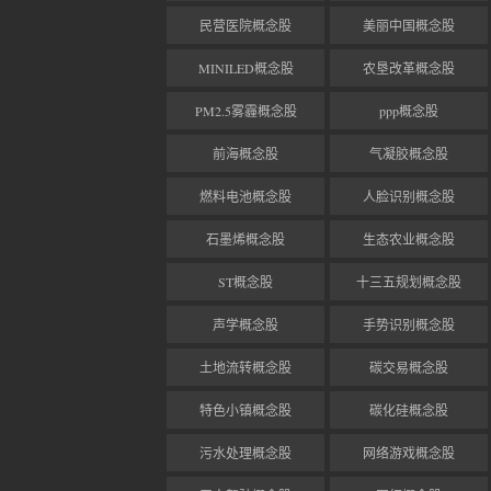
民营医院概念股
美丽中国概念股
MINILED概念股
农垦改革概念股
PM2.5雾霾概念股
ppp概念股
前海概念股
气凝胶概念股
燃料电池概念股
人脸识别概念股
石墨烯概念股
生态农业概念股
ST概念股
十三五规划概念股
声学概念股
手势识别概念股
土地流转概念股
碳交易概念股
特色小镇概念股
碳化硅概念股
污水处理概念股
网络游戏概念股