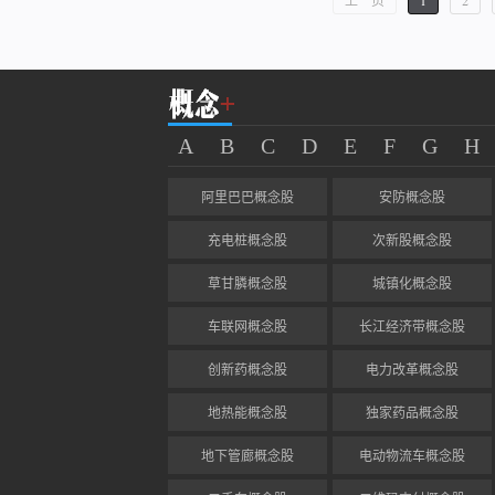
上一页
1
2
A
B
C
D
E
F
G
H
阿里巴巴概念股
安防概念股
充电桩概念股
次新股概念股
草甘膦概念股
城镇化概念股
车联网概念股
长江经济带概念股
创新药概念股
电力改革概念股
地热能概念股
独家药品概念股
地下管廊概念股
电动物流车概念股