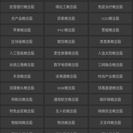
民营银行概念股
煤化工概念股
免疫治疗概念股
农产品概念股
尿素概念股
O2O概念股
苹果概念股
PVC概念股
票据概念股
区块链概念股
期货概念股
青蒿素概念股
人工智能概念股
柔性屏幕概念股
人造太阳概念股
丝绸之路概念股
数字电视概念股
三网融合概念股
手游概念股
深港通概念股
时尚产业概念股
双摄像头概念股
SDR概念股
铁路基建概念股
特斯拉概念股
通用航空概念股
碳纤维概念股
特免血浆概念股
无人机概念股
网络安全概念股
物联网概念股
物流概念股
王亚伟概念股