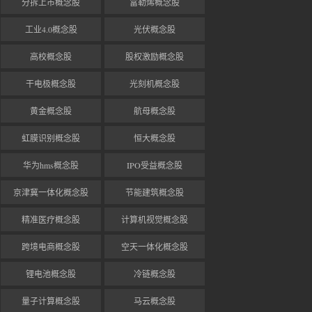
分拆上市概念股
富勒烯概念股
工业4.0概念股
光伏概念股
高校概念股
股权激励概念股
干电极概念股
光刻机概念股
黄金概念股
航母概念股
虹膜识别概念股
恒大概念股
华为hms概念股
IPO受益概念股
京津冀一体化概念股
节能建筑概念股
精准医疗概念股
计算机视觉概念股
跨境电商概念股
空天一体化概念股
锂电池概念股
冷链概念股
量子计算概念股
马云概念股