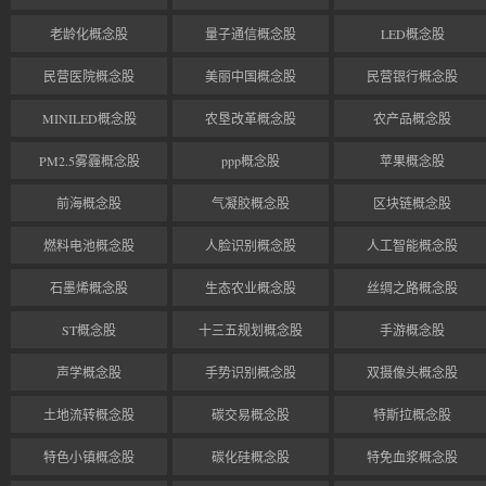
老龄化概念股
量子通信概念股
LED概念股
民营医院概念股
美丽中国概念股
民营银行概念股
MINILED概念股
农垦改革概念股
农产品概念股
PM2.5雾霾概念股
ppp概念股
苹果概念股
前海概念股
气凝胶概念股
区块链概念股
燃料电池概念股
人脸识别概念股
人工智能概念股
石墨烯概念股
生态农业概念股
丝绸之路概念股
ST概念股
十三五规划概念股
手游概念股
声学概念股
手势识别概念股
双摄像头概念股
土地流转概念股
碳交易概念股
特斯拉概念股
特色小镇概念股
碳化硅概念股
特免血浆概念股