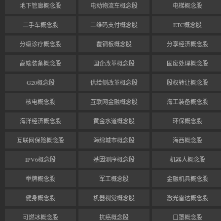
地下管廊概念股
电动物流车概念股
电梯概念股
二手车概念股
二维码支付概念股
ETC概念股
分级诊疗概念股
覆铜板概念股
分享经济概念股
高端装备概念股
国企改革概念股
固废处理概念股
G20概念股
供给侧改革概念股
股权转让概念股
核电概念股
互联网金融概念股
海工装备概念股
海洋经济概念股
黄金水道概念股
环保概念股
互联网保险概念股
海绵城市概念股
海西概念股
IPV6概念股
基因测序概念股
机器人概念股
举牌概念股
军工概念股
金融机具概念股
健身概念股
机器视觉概念股
激光雷达概念股
可燃冰概念股
抗癌概念股
口罩概念股