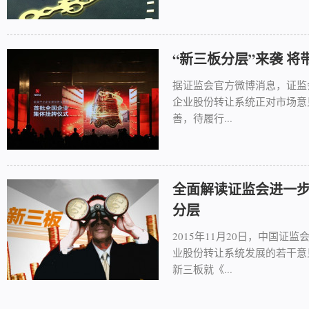
“新三板分层”来袭 
据证监会官方微博消息，证监
企业股份转让系统正对市场意
善，待履行...
全面解读证监会进一
分层
2015年11月20日，中国
业股份转让系统发展的若干意
新三板就《...