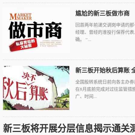
尴尬的新三板做市商
回首两年前递交调岗申请的那
经理、曾经的准投行保荐代表
确。 “...
新三板开始秋后算账 
全国股转系统日前向各主办券
在8月底前完成对过往监管措
广、时间...
新三板将开展分层信息揭示通关