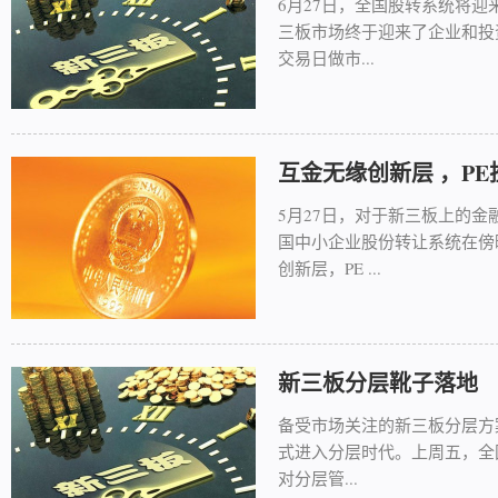
6月27日，全国股转系统将迎
三板市场终于迎来了企业和投
交易日做市...
互金无缘创新层 ，P
5月27日，对于新三板上的
国中小企业股份转让系统在傍
创新层，PE ...
新三板分层靴子落地
备受市场关注的新三板分层方
式进入分层时代。上周五，全
对分层管...