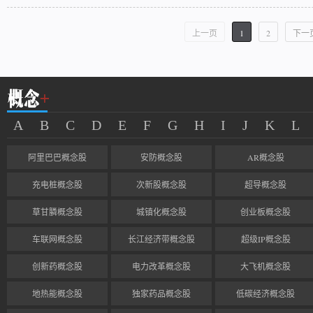
上一页
1
2
下一
A
B
C
D
E
F
G
H
I
J
K
L
阿里巴巴概念股
安防概念股
AR概念股
充电桩概念股
次新股概念股
超导概念股
草甘膦概念股
城镇化概念股
创业板概念股
车联网概念股
长江经济带概念股
超级IP概念股
创新药概念股
电力改革概念股
大飞机概念股
地热能概念股
独家药品概念股
低碳经济概念股