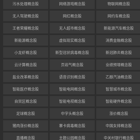
污水处理概念股
网络游戏概念股
物联网概念股
无人驾驶概念股
网红概念股
网约车概念股
王者荣耀概念股
无人超市概念股
新能源汽车概念股
新能源概念股
虚拟现实概念股
消费金融概念股
小龙虾概念股
新型冠状病毒概念股
新冠肺炎概念股
云计算概念股
页岩气概念股
业绩预增概念股
盐业改革概念股
语音识别概念股
乙醇汽油概念股
智能医疗概念股
智能电网概念股
智慧城市概念股
自贸区概念股
智能电视概念股
智能硬件概念股
足球概念股
中字头概念股
涨价概念股
猪肉涨价概念股
寨卡病毒概念股
中国女排概念股
直播概念股
主题公园概念股
中关村银行概念股