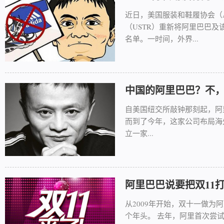
近日，美国服装和鞋履协会（
（USTR）重新将阿里巴巴及
名单。一时间，外界...
中国的阿里巴巴？不
自美国纽交所敲钟那刻起，阿
而到了今年，这家公司布局海
立一家...
阿里巴巴说要把双11打
从2009年开始，双十一做为
个年头。 去年，阿里首次尝