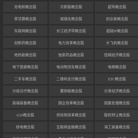
充电桩概念股
次新股概念股
超导概念股
草甘膦概念股
城镇化概念股
创业板概念股
车联网概念股
长江经济带概念股
超级IP概念股
创新药概念股
电力改革概念股
大飞机概念股
地热能概念股
独家药品概念股
低碳经济概念股
地下管廊概念股
电动物流车概念股
电梯概念股
二手车概念股
二维码支付概念股
ETC概念股
分级诊疗概念股
覆铜板概念股
分享经济概念股
高端装备概念股
国企改革概念股
固废处理概念股
G20概念股
供给侧改革概念股
股权转让概念股
核电概念股
互联网金融概念股
海工装备概念股