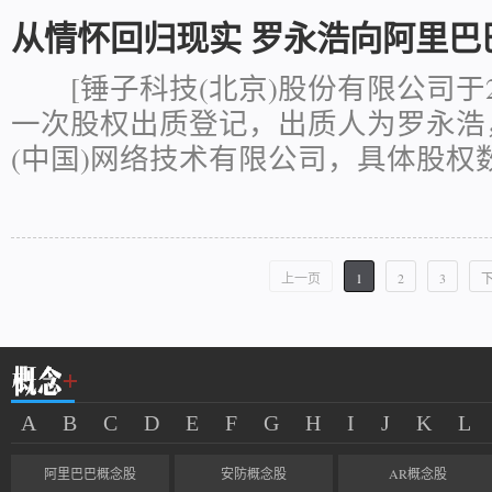
从情怀回归现实 罗永浩向阿里巴
[锤子科技(北京)股份有限公司于20
一次股权出质登记，出质人为罗永浩
(中国)网络技术有限公司，具体股权数.
上一页
1
2
3
A
B
C
D
E
F
G
H
I
J
K
L
阿里巴巴概念股
安防概念股
AR概念股