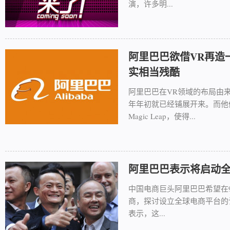
演，许多明...
阿里巴巴欲借VR再造
实相当残酷
阿里巴巴在VR领域的布局由
年年初就已经铺展开来。而他们
Magic Leap，使得...
阿里巴巴表示将启动
中国电商巨头阿里巴巴希望在
商，探讨设立全球电商平台的
表示，这...