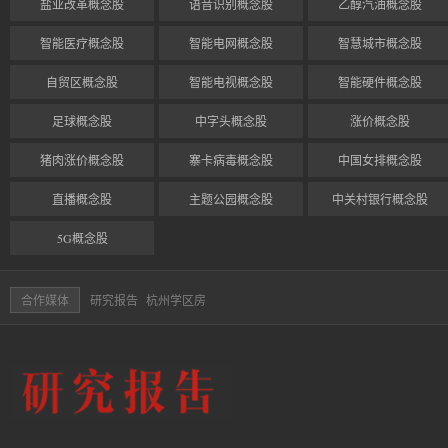
盐业改革概念股
语音识别概念股
乙醇汽油概念股
智能医疗概念股
智能电网概念股
智慧城市概念股
自贸区概念股
智能电视概念股
智能硬件概念股
足球概念股
中字头概念股
涨价概念股
猪肉涨价概念股
寨卡病毒概念股
中国女排概念股
直播概念股
主题公园概念股
中关村银行概念股
5G概念股
合作媒体
研究报告
杭州学区房