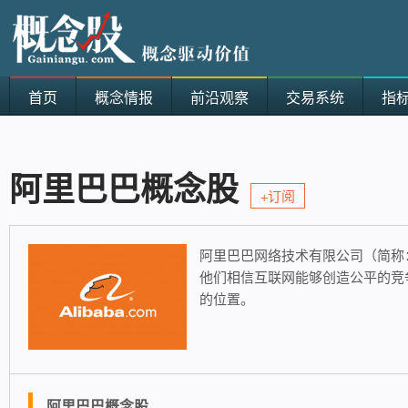
首页
概念情报
前沿观察
交易系统
指
阿里巴巴概念股
+订阅
阿里巴巴网络技术有限公司（简称：
他们相信互联网能够创造公平的竞
的位置。
阿里巴巴概念股