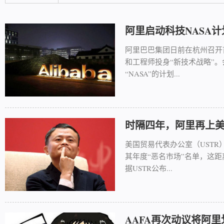
阿里启动科技NASA计
阿里巴巴集团日前在杭州召开
和工程师投身“新技术战略”
“NASA”的计划...
时隔四年，阿里再上美
美国贸易代表办公室（UST
其年度“恶名市场”名单，这
据USTR公布...
AAFA再次动议将阿里