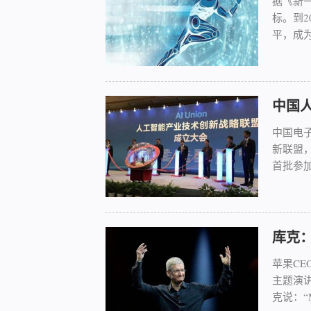
据《新
标。到
平，成为世
中国
中国电
新联盟
首批参加联
库克
苹果CE
主题演
克说：“M