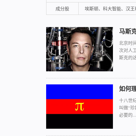
成分股
埃斯顿、科大智能、汉王
马斯
北京时间
次对人
斯克的这
如何
十八世
叫做“
必要的..