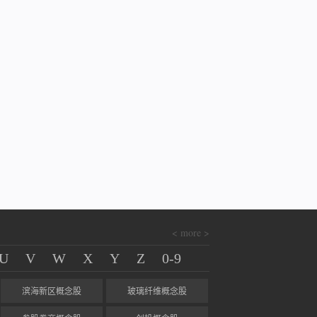
< more >
U
V
W
X
Y
Z
0-9
滨海新区概念股
玻璃纤维概念股