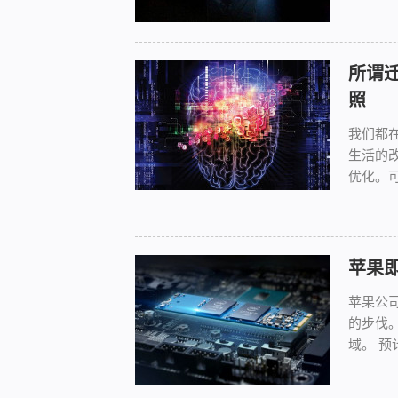
所谓迁
照
我们都
生活的
优化。可.
苹果即
苹果公司
的步伐
域。 预计