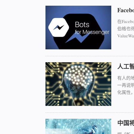
Fac
在Fac
伯格也得
Value
人工智
有人的
一再说
化属性，.
中国