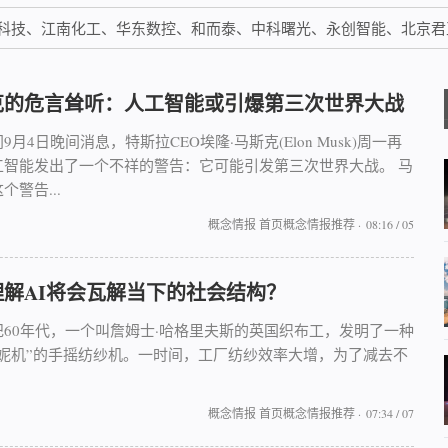
科技、江南化工、华东数控、和而泰、中科曙光、永创智能、北京君
克的危言耸听：人工智能或引爆第三次世界大战
9月4日晚间消息，特斯拉CEO埃隆·马斯克(Elon Musk)周一再
工智能发出了一个不祥的警告：它可能引发第三次世界大战。 马
个警告...
概念情报
首页概念情报推荐
·
08:16 / 05
理解AI将会瓦解当下的社会结构？
纪60年代，一个叫詹姆士·哈格里夫斯的英国织布工，发明了一种
珍妮机”的手摇纺纱机。一时间，工厂纺纱效率大增，为了减去不
.
概念情报
首页概念情报推荐
·
07:34 / 07