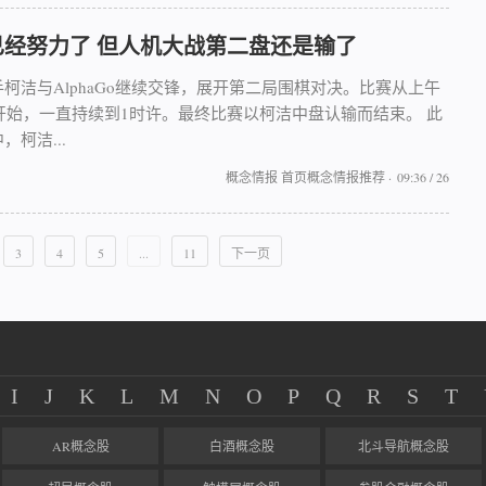
已经努力了 但人机大战第二盘还是输了
柯洁与AlphaGo继续交锋，展开第二局围棋对决。比赛从上午
0开始，一直持续到1时许。最终比赛以柯洁中盘认输而结束。 此
，柯洁...
概念情报
首页概念情报推荐
·
09:36 / 26
3
4
5
...
11
下一页
I
J
K
L
M
N
O
P
Q
R
S
T
AR概念股
白酒概念股
北斗导航概念股