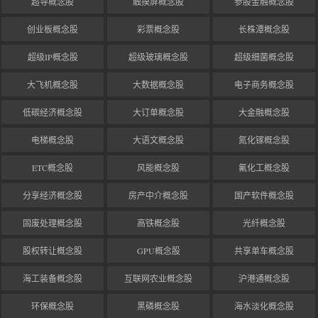
超导概念股
触摸屏概念股
参股金融概念股
创业板概念股
彩票概念股
长株潭概念股
超级IP概念股
超级玻璃概念股
超级细菌概念股
大飞机概念股
大数据概念股
电子商务概念股
低碳经济概念股
大订单概念股
大金融概念股
电梯概念股
大语文概念股
氮化镓概念股
ETC概念股
风能概念股
氟化工概念股
分享经济概念股
房产中介概念股
国产软件概念股
固废处理概念股
高铁概念股
光纤概念股
股权转让概念股
GPU概念股
共享单车概念股
海工装备概念股
互联网农业概念股
沪港通概念股
环保概念股
黑磷概念股
海水淡化概念股