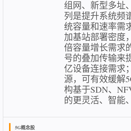
组网、新型多址
列是提升系统频
统容量和速率需
加基站部署密度
倍容量增长需求
号的叠加传输来
亿设备连接需求
源，可有效缓解
构基于SDN、N
的更灵活、智能
5G概念股