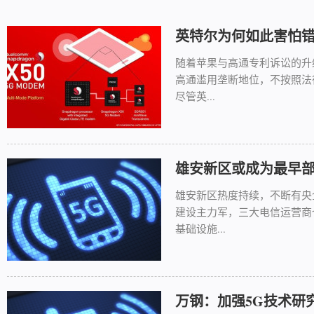
英特尔为何如此害怕错
随着苹果与高通专利诉讼的升
高通滥用垄断地位，不按照法
尽管英...
雄安新区或成为最早部
雄安新区热度持续，不断有央
建设主力军，三大电信运营商
基础设施...
万钢：加强5G技术研