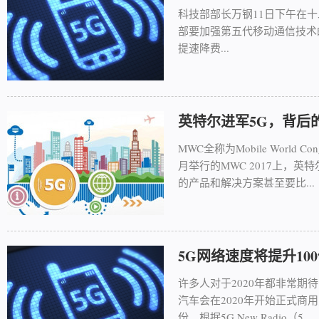
科技部部长万钢11日下午在
部要加强第五代移动通信技术
提速降费...
英特尔进军5G，背后
MWC全称为Mobile World 
月举行的MWC 2017上，
的产品和解决方案甚至要比...
5G网络速度将提升10
许多人对于2020年都非常期
汽车会在2020年开始正式商用
份。根据5G New Radio（5...