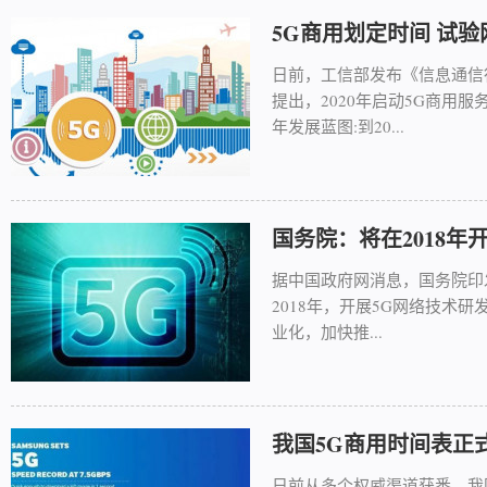
5G商用划定时间 试
日前，工信部发布《信息通信行业
提出，2020年启动5G商用
年发展蓝图:到20...
国务院：将在2018年
据中国政府网消息，国务院印
2018年，开展5G网络技术
业化，加快推...
我国5G商用时间表正
日前从多个权威渠道获悉，我