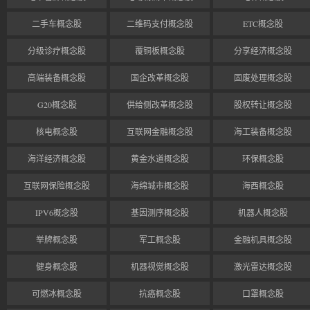
二手车概念股
二维码支付概念股
ETC概念股
分级诊疗概念股
覆铜板概念股
分享经济概念股
高端装备概念股
国企改革概念股
固废处理概念股
G20概念股
供给侧改革概念股
股权转让概念股
核电概念股
互联网金融概念股
海工装备概念股
海洋经济概念股
黄金水道概念股
环保概念股
互联网保险概念股
海绵城市概念股
海西概念股
IPV6概念股
基因测序概念股
机器人概念股
举牌概念股
军工概念股
金融机具概念股
健身概念股
机器视觉概念股
激光雷达概念股
可燃冰概念股
抗癌概念股
口罩概念股