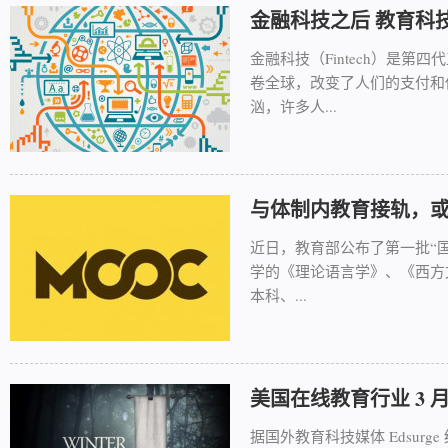
金融科技之后 教育科
金融科技（Fintech）是
卷全球，改变了人们的支付和
汹，许多人...
与体制内教育接轨，或
近日，教育部公布了第一批“
学的《理论语言学》、《西方
本科、...
美国在线教育行业 3 月
据国外教育科技媒体 Edsurge