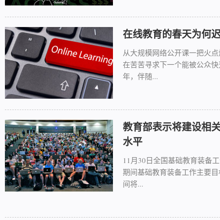
在线教育的春天为何
从大规模网络公开课一把火点
在苦苦寻求下一个能被公众快
年，伴随...
教育部表示将建设相关
水平
11月30日全国基础教育装备
期间基础教育装备工作主要目
间将...