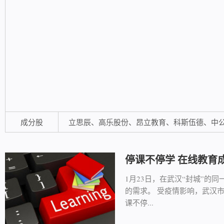
成分股
立思辰、高乐股份、昂立教育、科斯伍德、中
停课不停学 在线教育
1月23日，在武汉“封城”的
的需求。 受疫情影响，武汉
课不停...