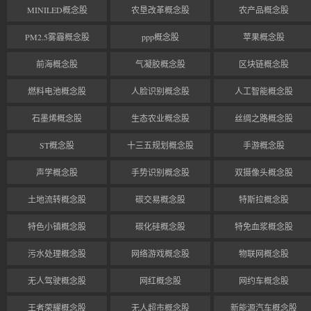
MINILED概念股
农垦改革概念股
农产品概念股
PM2.5雾霾概念股
ppp概念股
苹果概念股
前海概念股
气凝胶概念股
区块链概念股
燃料电池概念股
人脸识别概念股
人工智能概念股
石墨烯概念股
生态农业概念股
丝绸之路概念股
ST概念股
十三五规划概念股
手游概念股
声学概念股
手势识别概念股
双摄像头概念股
土地流转概念股
碳交易概念股
特斯拉概念股
特色小镇概念股
碳化硅概念股
特免血浆概念股
污水处理概念股
网络游戏概念股
物联网概念股
无人驾驶概念股
网红概念股
网约车概念股
王者荣耀概念股
无人超市概念股
新能源汽车概念股