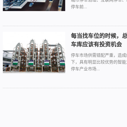
停车前...
每当找车位的时候，
车库应该有投资机会
停车市场供需错配严重，造成约
下，具有明显比较优势的智能
停车产业市场...