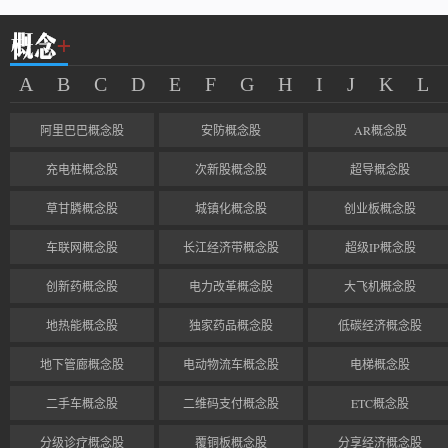
A
B
C
D
E
F
G
H
I
J
K
L
阿里巴巴概念股
安防概念股
AR概念股
充电桩概念股
次新股概念股
超导概念股
草甘膦概念股
城镇化概念股
创业板概念股
车联网概念股
长江经济带概念股
超级IP概念股
创新药概念股
电力改革概念股
大飞机概念股
地热能概念股
独家药品概念股
低碳经济概念股
地下管廊概念股
电动物流车概念股
电梯概念股
二手车概念股
二维码支付概念股
ETC概念股
分级诊疗概念股
覆铜板概念股
分享经济概念股