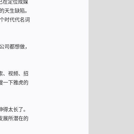
己在定位成媒
司的天生缺陷。
那个时代代名词
网公司都想做，
索、视频、招
搜一下雅虎的
伸得太长了。
发展所潜在的