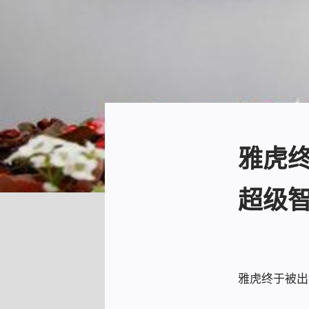
雅虎
超级
雅虎终于被出