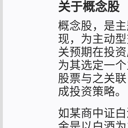
关于概念股
概念股，是主
现，为主动型
关预期在投资
为其选定一个
股票与之关联
成投资策略。
如某商中证白
金是以白酒为