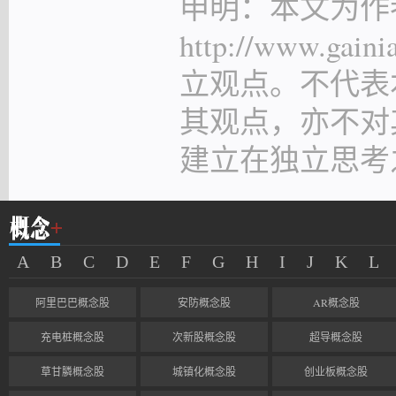
申明：本文为作
http://www.g
立观点。不代表
其观点，亦不对
建立在独立思考
A
B
C
D
E
F
G
H
I
J
K
L
阿里巴巴概念股
安防概念股
AR概念股
充电桩概念股
次新股概念股
超导概念股
草甘膦概念股
城镇化概念股
创业板概念股