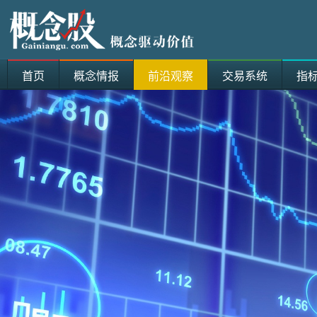
首页
概念情报
前沿观察
交易系统
指