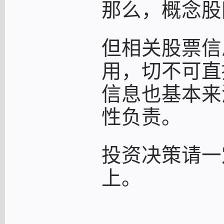
那么，概念股
但相关股票信
用，切不可直
信息也基本来
性负责。
投资决策请一
上。