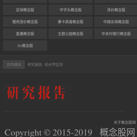
足球概念股
中字头概念股
涨价概念股
猪肉涨价概念股
寨卡病毒概念股
中国女排概念股
直播概念股
主题公园概念股
中关村银行概念股
5G概念股
合作媒体
研究报告
杭州学区房
关于概念股网
Copyright © 2015-2019 概