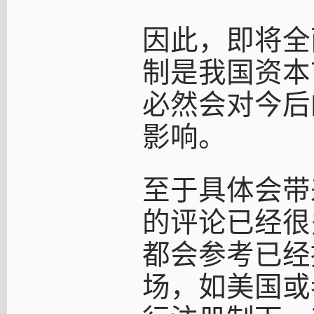
因此，即将全
制是我国资本
必然会对今后
影响。
至于具体会带
的评论已经很
都会参考已经
场，如美国或