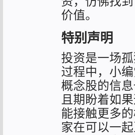
资，仿佛找到
价值。
特别声明
投资是一场孤
过程中，小编
概念股的信息
且期盼着如果
能接触更多的
家在可以一起