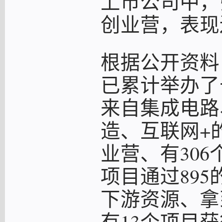
上市公司中，
创业营，表现
根据公开资料
已累计举办了
来自集成电路
造、互联网+的
业营、有306
项目通过89
下游资源、拿
有13个项目