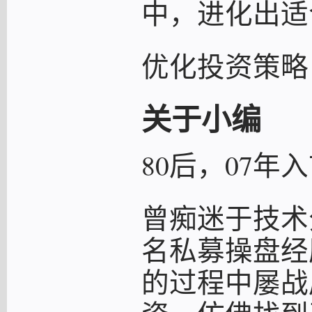
中，进化出适
优化投资策略
关于小编
80后，07
曾痴迷于技术
名私募操盘经
的过程中屡战