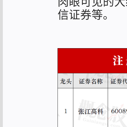
肉眼可见的大
信证券等。