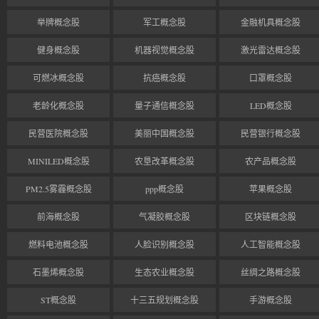
举牌概念股
军工概念股
金融机具概念股
健身概念股
机器视觉概念股
激光雷达概念股
可燃冰概念股
抗癌概念股
口罩概念股
老龄化概念股
量子通信概念股
LED概念股
民营医院概念股
美丽中国概念股
民营银行概念股
MINILED概念股
农垦改革概念股
农产品概念股
PM2.5雾霾概念股
ppp概念股
苹果概念股
前海概念股
气凝胶概念股
区块链概念股
燃料电池概念股
人脸识别概念股
人工智能概念股
石墨烯概念股
生态农业概念股
丝绸之路概念股
ST概念股
十三五规划概念股
手游概念股