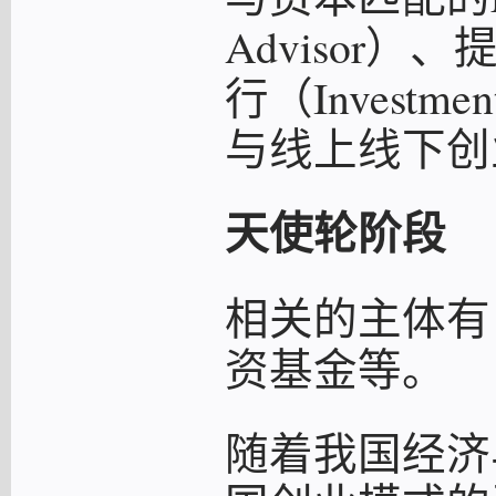
Advisor
行（Investm
与线上线下创
天使轮阶段
相关的主体有
资基金等。
随着我国经济