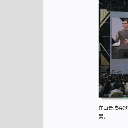
在山景城谷歌总
景。