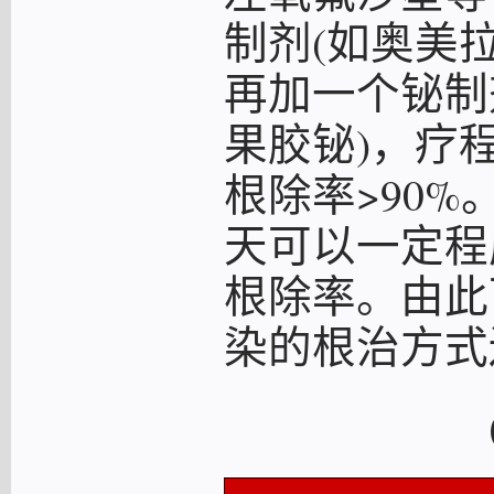
制剂(如奥美
再加一个铋制
果胶铋)，疗程
根除率>90%
天可以一定程
根除率。由此
染的根治方式