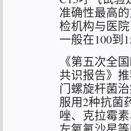
准确性最高的
检机构与医院
一般在100到
《第五次全国
共识报告》推
门螺旋杆菌治
服用2种抗菌
唑、克拉霉素
左氧氟沙星等