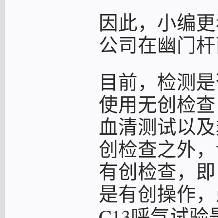
因此，小编更
公司在幽门杆
目前，检测是
使用无创检查，
血清测试以及
创检查之外，
有创检查，即
是有创操作，
C13呼气试