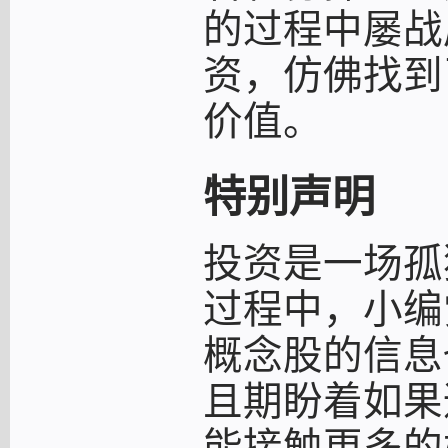
的过程中屡战
资，仿佛找到
价值。
特别声明
投资是一场孤
过程中，小编
概念股的信息
且期盼着如果
能接触更多的