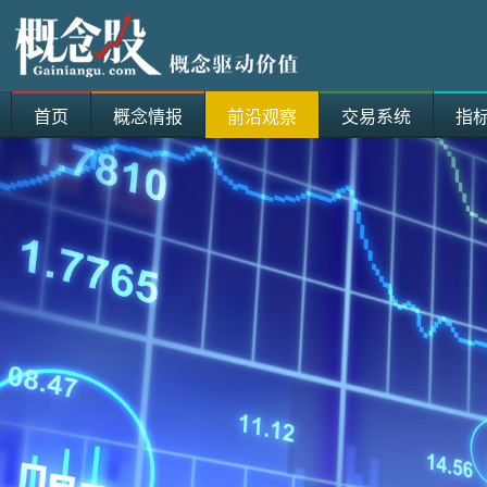
首页
概念情报
前沿观察
交易系统
指