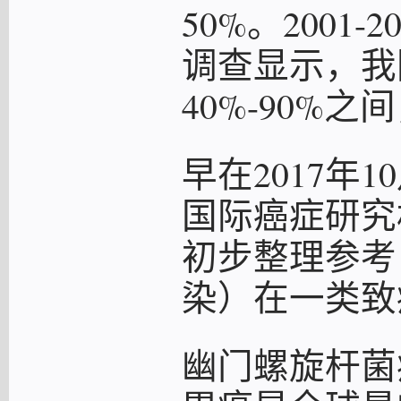
50%。2001
调查显示，我
40%-90%之
早在2017年
国际癌症研究
初步整理参考
染）在一类致
幽门螺旋杆菌