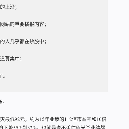
间的上沿；
大网站的重要播报内容；
票的人几乎都在炒股中；
渠道募集中；
了。
照。
最低92元，约为15年业绩的112倍市盈率和10倍
将下降55%到82%，也就是说不杀估值光杀业绩都