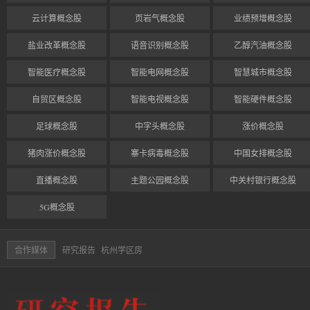
云计算概念股
页岩气概念股
业绩预增概念股
盐业改革概念股
语音识别概念股
乙醇汽油概念股
智能医疗概念股
智能电网概念股
智慧城市概念股
自贸区概念股
智能电视概念股
智能硬件概念股
足球概念股
中字头概念股
涨价概念股
猪肉涨价概念股
寨卡病毒概念股
中国女排概念股
直播概念股
主题公园概念股
中关村银行概念股
5G概念股
合作媒体
研究报告
杭州学区房