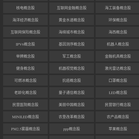
核电概念股
互联网金融概念股
海工装备概念股
海洋经济概念股
黄金水道概念股
环保概念股
互联网保险概念股
海绵城市概念股
海西概念股
IPV6概念股
基因测序概念股
机器人概念股
举牌概念股
军工概念股
金融机具概念股
健身概念股
机器视觉概念股
激光雷达概念股
可燃冰概念股
抗癌概念股
口罩概念股
老龄化概念股
量子通信概念股
LED概念股
民营医院概念股
美丽中国概念股
民营银行概念股
MINILED概念股
农垦改革概念股
农产品概念股
PM2.5雾霾概念股
ppp概念股
苹果概念股