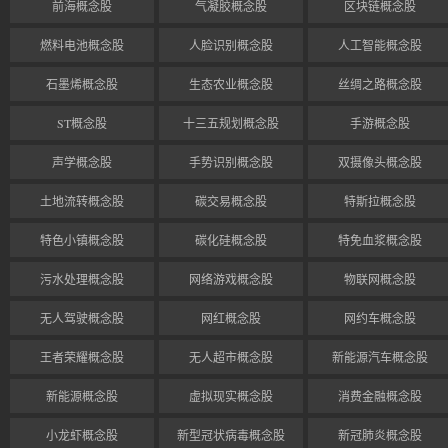
前海概念股
气凝胶概念股
区块链概念股
燃料电池概念股
人脸识别概念股
人工智能概念股
石墨烯概念股
生态农业概念股
丝绸之路概念股
ST概念股
十三五规划概念股
手游概念股
声学概念股
手势识别概念股
双摄像头概念股
土地流转概念股
碳交易概念股
特斯拉概念股
特色小镇概念股
碳化硅概念股
特免血浆概念股
污水处理概念股
网络游戏概念股
物联网概念股
无人驾驶概念股
网红概念股
网约车概念股
王者荣耀概念股
无人超市概念股
新能源汽车概念股
新能源概念股
虚拟现实概念股
消费金融概念股
小龙虾概念股
新型冠状病毒概念股
新冠肺炎概念股