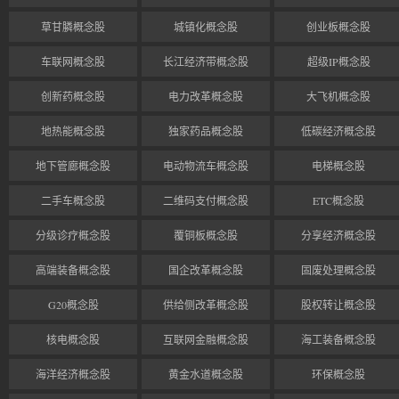
草甘膦概念股
城镇化概念股
创业板概念股
车联网概念股
长江经济带概念股
超级IP概念股
创新药概念股
电力改革概念股
大飞机概念股
地热能概念股
独家药品概念股
低碳经济概念股
地下管廊概念股
电动物流车概念股
电梯概念股
二手车概念股
二维码支付概念股
ETC概念股
分级诊疗概念股
覆铜板概念股
分享经济概念股
高端装备概念股
国企改革概念股
固废处理概念股
G20概念股
供给侧改革概念股
股权转让概念股
核电概念股
互联网金融概念股
海工装备概念股
海洋经济概念股
黄金水道概念股
环保概念股