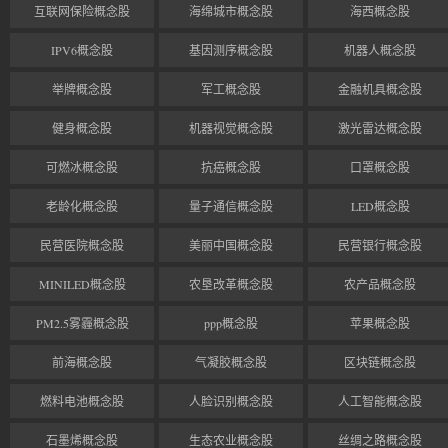
互联网保险概念股
海绵城市概念股
海西概念股
IPV6概念股
基因测序概念股
机器人概念股
举牌概念股
军工概念股
金融机具概念股
健身概念股
机器视觉概念股
激光雷达概念股
可燃冰概念股
抗癌概念股
口罩概念股
老龄化概念股
量子通信概念股
LED概念股
民营医院概念股
美丽中国概念股
民营银行概念股
MINILED概念股
农垦改革概念股
农产品概念股
PM2.5雾霾概念股
ppp概念股
苹果概念股
前海概念股
气凝胶概念股
区块链概念股
燃料电池概念股
人脸识别概念股
人工智能概念股
石墨烯概念股
生态农业概念股
丝绸之路概念股