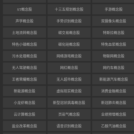
ST概念股
十三五规划概念股
手游概念股
声学概念股
手势识别概念股
双摄像头概念股
土地流转概念股
碳交易概念股
特斯拉概念股
特色小镇概念股
碳化硅概念股
特免血浆概念股
污水处理概念股
网络游戏概念股
物联网概念股
无人驾驶概念股
网红概念股
网约车概念股
王者荣耀概念股
无人超市概念股
新能源汽车概念股
新能源概念股
虚拟现实概念股
消费金融概念股
小龙虾概念股
新型冠状病毒概念股
新冠肺炎概念股
云计算概念股
页岩气概念股
业绩预增概念股
盐业改革概念股
语音识别概念股
乙醇汽油概念股