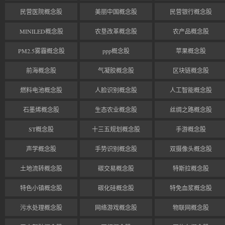
民营医院概念股
美丽中国概念股
民营银行概念股
MINILED概念股
农垦改革概念股
农产品概念股
PM2.5雾霾概念股
ppp概念股
苹果概念股
前海概念股
气凝胶概念股
区块链概念股
燃料电池概念股
人脸识别概念股
人工智能概念股
石墨烯概念股
生态农业概念股
丝绸之路概念股
ST概念股
十三五规划概念股
手游概念股
声学概念股
手势识别概念股
双摄像头概念股
土地流转概念股
碳交易概念股
特斯拉概念股
特色小镇概念股
碳化硅概念股
特免血浆概念股
污水处理概念股
网络游戏概念股
物联网概念股