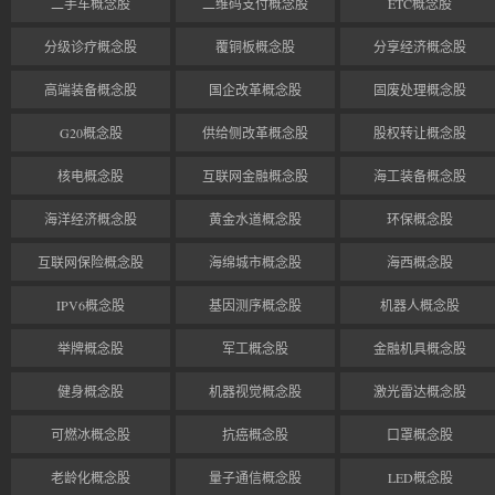
二手车概念股
二维码支付概念股
ETC概念股
分级诊疗概念股
覆铜板概念股
分享经济概念股
高端装备概念股
国企改革概念股
固废处理概念股
G20概念股
供给侧改革概念股
股权转让概念股
核电概念股
互联网金融概念股
海工装备概念股
海洋经济概念股
黄金水道概念股
环保概念股
互联网保险概念股
海绵城市概念股
海西概念股
IPV6概念股
基因测序概念股
机器人概念股
举牌概念股
军工概念股
金融机具概念股
健身概念股
机器视觉概念股
激光雷达概念股
可燃冰概念股
抗癌概念股
口罩概念股
老龄化概念股
量子通信概念股
LED概念股