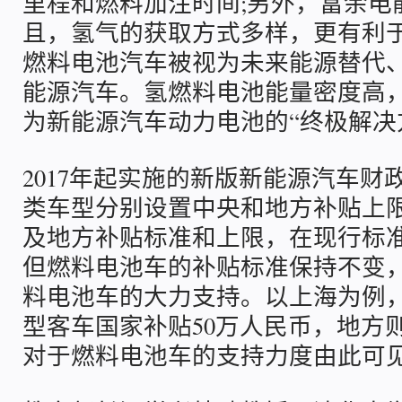
里程和燃料加注时间;另外，富余电
且，氢气的获取方式多样，更有利
燃料电池汽车被视为未来能源替代
能源汽车。氢燃料电池能量密度高
为新能源汽车动力电池的“终极解决
2017年起实施的新版新能源汽车财
类车型分别设置中央和地方补贴上限，2
及地方补贴标准和上限，在现行标准
但燃料电池车的补贴标准保持不变
料电池车的大力支持。以上海为例
型客车国家补贴50万人民币，地方则
对于燃料电池车的支持力度由此可