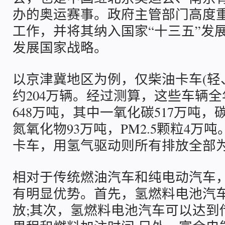
办的奥运赛事。政府主管部门高度
工作，并将其纳入国家“十三五”发
发展国家战略。
以京津冀地区为例，仅柴油卡车(轻
约204万辆。经过测算，这些车辆
648万吨，其中一氧化碳517万吨，
氮氧化物93万吨，PM2.5颗粒4万
卡车，用氢气驱动则所有排放全部
相对于传统燃油汽车和纯电动汽车
有明显优势。首先，氢燃料电池汽
放;其次，氢燃料电池汽车可以达到